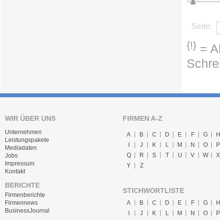
Seite:
{!}
= Ab
Schre
WIR ÜBER UNS
FIRMEN A-Z
Unternehmen
A
B
C
D
E
F
G
Leistungspakete
I
J
K
L
M
N
O
P
Mediadaten
Q
R
S
T
U
V
W
X
Jobs
Impressum
Y
Z
Kontakt
BERICHTE
STICHWORTLISTE
Firmenberichte
A
B
C
D
E
F
G
Firmennews
BusinessJournal
I
J
K
L
M
N
O
P