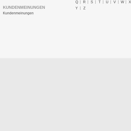
Q
R
S
T
U
V
W
X
KUNDENMEINUNGEN
Y
Z
Kundenmeinungen