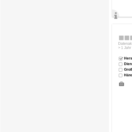
Datenakt
> 1 Jahr
Hers
Dien
Groß
Händ