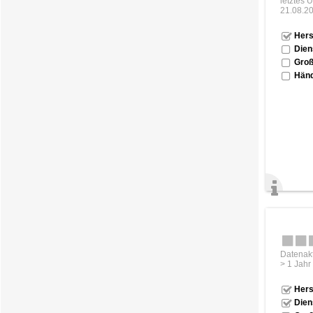
letztes 
21.08.2
Hers
Dien
Groß
Händ
Datenakt
> 1 Jahr
Hers
Dien