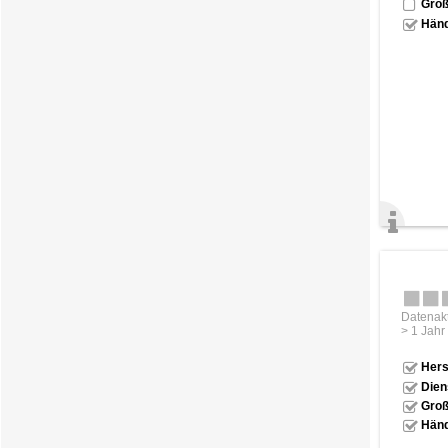
Groß
Händ
Datenakt
> 1 Jahr
Hers
Dien
Groß
Händ