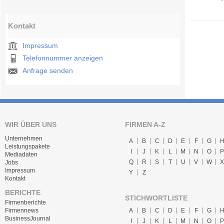
Kontakt
Impressum
Telefonnummer anzeigen
Anfrage senden
WIR ÜBER UNS
FIRMEN A-Z
Unternehmen
A
B
C
D
E
F
G
Leistungspakete
I
J
K
L
M
N
O
P
Mediadaten
Q
R
S
T
U
V
W
X
Jobs
Impressum
Y
Z
Kontakt
BERICHTE
STICHWORTLISTE
Firmenberichte
A
B
C
D
E
F
G
Firmennews
BusinessJournal
I
J
K
L
M
N
O
P