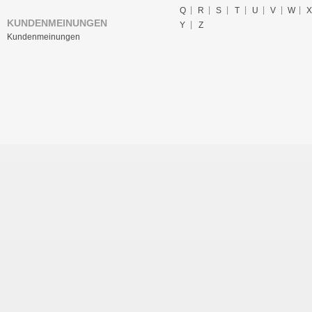
Q
R
S
T
U
V
W
X
KUNDENMEINUNGEN
Y
Z
Kundenmeinungen