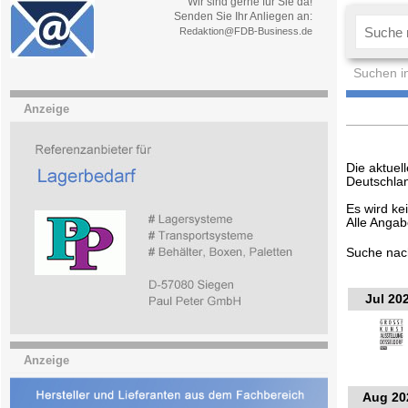
Wir sind gerne für Sie da!
Senden Sie Ihr Anliegen an:
Redaktion@FDB-Business.de
Suchen i
Anzeige
Die aktuel
Deutschlan
Es wird ke
Alle Anga
Suche na
Jul 20
Anzeige
Aug 20