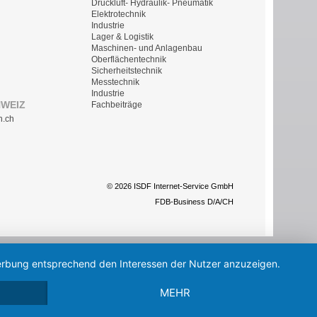
Druckluft- Hydraulik- Pneumatik
Elektrotechnik
Industrie
Lager & Logistik
Maschinen- und Anlagenbau
Oberflächentechnik
Sicherheitstechnik
Messtechnik
Industrie
HWEIZ
Fachbeiträge
n.ch
© 2026 ISDF Internet-Service GmbH
FDB-Business D/A/CH
 Werbung entsprechend den Interessen der Nutzer anzuzeigen.
MEHR