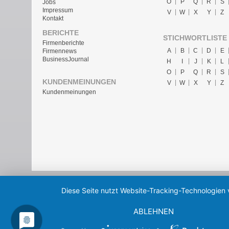
O
P
Q
R
S
Jobs
Impressum
V
W
X
Y
Z
Kontakt
BERICHTE
STICHWORTLISTE
Firmenberichte
A
B
C
D
E
Firmennews
BusinessJournal
H
I
J
K
L
O
P
Q
R
S
KUNDENMEINUNGEN
V
W
X
Y
Z
Kundenmeinungen
Diese Seite nutzt Website-Tracking-Technologien 
ABLEHNEN