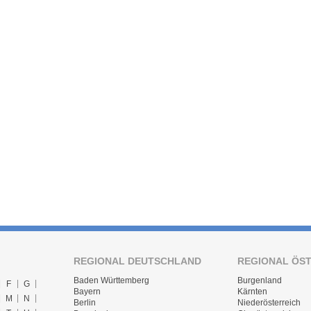
REGIONAL DEUTSCHLAND
REGIONAL ÖS
Baden Württemberg
Burgenland
F
G
Bayern
Kärnten
M
N
Berlin
Niederösterreich