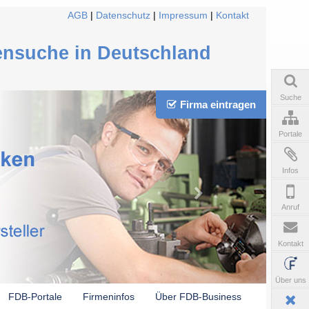
AGB
|
Datenschutz
|
Impressum
|
Kontakt
ensuche in Deutschland
Suche
Firma eintragen
Portale
Infos
Anruf
Kontakt
Über uns
FDB-Portale
Firmeninfos
Über FDB-Business