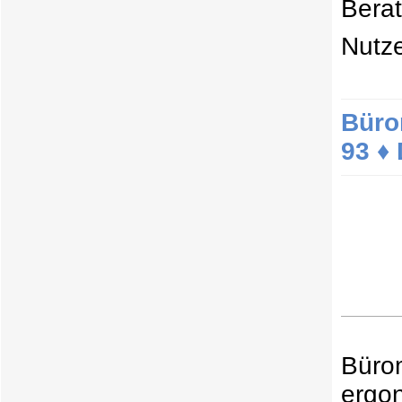
Bera
Nutz
Büro
93 ♦
Büro
ergo