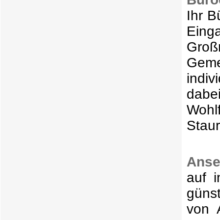
Ihr B
Eing
Gro
Geme
indiv
dabe
Woh
Stau
Anse
auf 
güns
von 