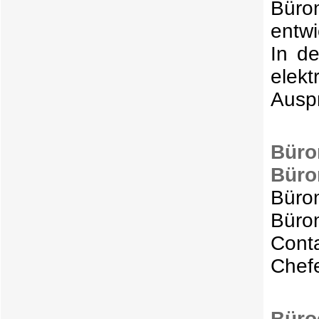
Bürom
entw
In d
elek
Ausp
Bür
Büro
Büro
Bürom
Cont
Chefe
Büro