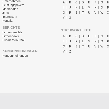
Unternehmen
A
B
C
D
E
F
G
Leistungspakete
I
J
K
L
M
N
O
P
Mediadaten
Q
R
S
T
U
V
W
X
Jobs
Impressum
Y
Z
Kontakt
BERICHTE
STICHWORTLISTE
Firmenberichte
A
B
C
D
E
F
G
Firmennews
BusinessJournal
I
J
K
L
M
N
O
P
Q
R
S
T
U
V
W
X
KUNDENMEINUNGEN
Y
Z
Kundenmeinungen