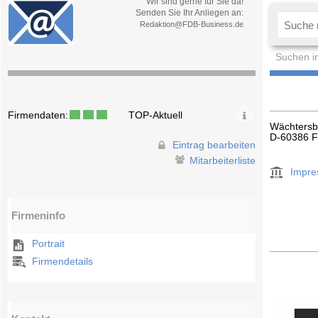
Wir sind gerne für Sie da!
Senden Sie Ihr Anliegen an:
Redaktion@FDB-Business.de
Suchen i
Firmendaten:
TOP-Aktuell
Wächtersb
D-60386 F
Eintrag bearbeiten
Mitarbeiterliste
Impr
Firmeninfo
Portrait
Firmendetails