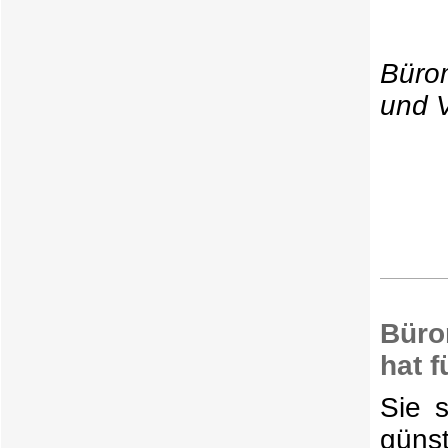
Büro
und V
Büro
hat 
Sie 
güns