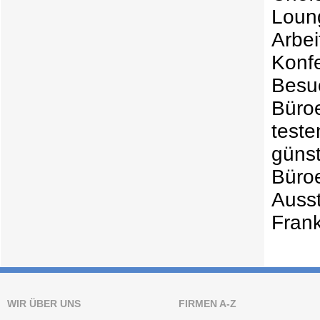
Loun
Arbe
Konf
Besu
Büro
test
güns
Büro
Ausst
Frank
WIR ÜBER UNS
FIRMEN A-Z