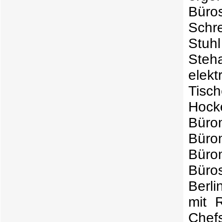
Büros
Schre
Stuh
Steha
elek
Tisch
Hock
Büro
Büro
Büro
Büro
Berli
mit 
Chef