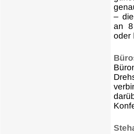
genau
– die
an 8
oder 
Büro
Büro
Dreh
verb
darü
Konfe
Steha