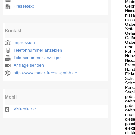
Miets
Pressetext
Gebr
Niss
nissa
niss
Gabel
Seit
Kontakt
Gelä
Gelä
Gabe
Impressum
ersat
Telefonnummer anzeigen
Fahr
Hubw
Telefaxnummer anzeigen
Niss
Pram
Anfrage senden
Hand
http://www.maier-freese-gmbh.de
Elek
Schu
Schm
Pers
Stapl
gebr
Mobil
gebr
gabel
Visitenkarte
gebr
neue
diese
gass
elekt
elekt