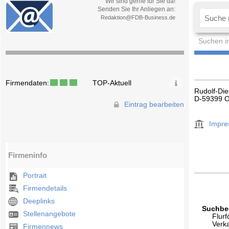
Wir sind gerne für Sie da!
Senden Sie Ihr Anliegen an:
Redaktion@FDB-Business.de
Suchen i
Firmendaten:
TOP-Aktuell
Rudolf-Die
D-59399 O
Eintrag bearbeiten
Impr
Firmeninfo
Portrait
Firmendetails
Deeplinks
Suchbeg
Stellenangebote
Flur
Verk
Firmennews