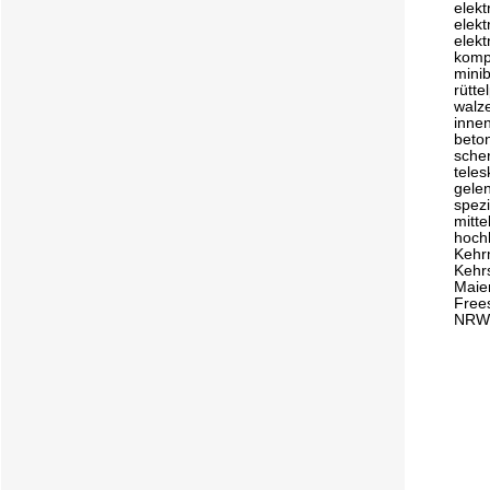
elekt
elek
elekt
komp
mini
rütte
walz
innen
beto
sche
tele
gele
spez
mitt
hoch
Kehr
Kehr
Maie
Free
NR