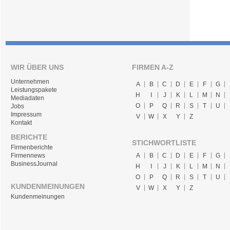
WIR ÜBER UNS
FIRMEN A-Z
Unternehmen
A
B
C
D
E
F
G
Leistungspakete
H
I
J
K
L
M
N
Mediadaten
O
P
Q
R
S
T
U
Jobs
Impressum
V
W
X
Y
Z
Kontakt
BERICHTE
STICHWORTLISTE
Firmenberichte
A
B
C
D
E
F
G
Firmennews
BusinessJournal
H
I
J
K
L
M
N
O
P
Q
R
S
T
U
KUNDENMEINUNGEN
V
W
X
Y
Z
Kundenmeinungen