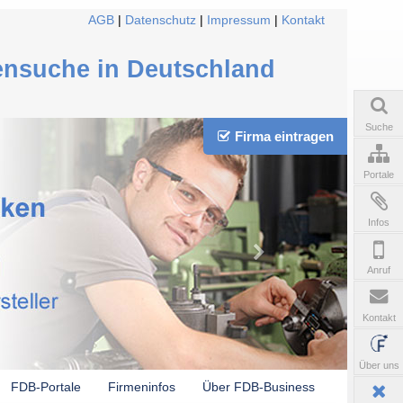
AGB
|
Datenschutz
|
Impressum
|
Kontakt
ensuche in Deutschland
Suche
Firma eintragen
Portale
Infos
Anruf
Kontakt
Über uns
FDB-Portale
Firmeninfos
Über FDB-Business