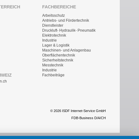
TERREICH
FACHBEREICHE
Arbeitsschutz
Antriebs- und Fördertechnik
Dienstleister
Druckluft- Hydraulik- Pneumatik
Elektrotechnik
Industrie
Lager & Logistik
Maschinen- und Anlagenbau
Oberflächentechnik
Sicherheitstechnik
Messtechnik
Industrie
HWEIZ
Fachbeiträge
n.ch
© 2026 ISDF Internet-Service GmbH
FDB-Business D/A/CH