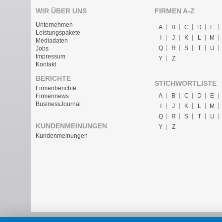
WIR ÜBER UNS
FIRMEN A-Z
Unternehmen
A
B
C
D
E
Leistungspakete
I
J
K
L
M
Mediadaten
Q
R
S
T
U
Jobs
Impressum
Y
Z
Kontakt
BERICHTE
STICHWORTLISTE
Firmenberichte
A
B
C
D
E
Firmennews
BusinessJournal
I
J
K
L
M
Q
R
S
T
U
KUNDENMEINUNGEN
Y
Z
Kundenmeinungen