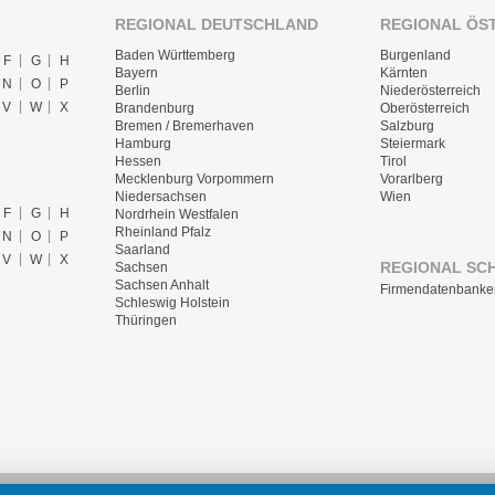
REGIONAL DEUTSCHLAND
REGIONAL ÖS
Baden Württemberg
Burgenland
F
G
H
Bayern
Kärnten
N
O
P
Berlin
Niederösterreich
V
W
X
Brandenburg
Oberösterreich
Bremen / Bremerhaven
Salzburg
Hamburg
Steiermark
Hessen
Tirol
Mecklenburg Vorpommern
Vorarlberg
Niedersachsen
Wien
F
G
H
Nordrhein Westfalen
Rheinland Pfalz
N
O
P
Saarland
V
W
X
REGIONAL SC
Sachsen
Sachsen Anhalt
Firmendatenbanke
Schleswig Holstein
Thüringen