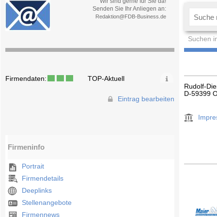
Wir sind gerne für Sie da!
Senden Sie Ihr Anliegen an:
Redaktion@FDB-Business.de
Suchen i
Firmendaten:
TOP-Aktuell
Rudolf-Die
D-59399 O
Eintrag bearbeiten
Impr
Firmeninfo
Portrait
Firmendetails
Deeplinks
Stellenangebote
Firmennews