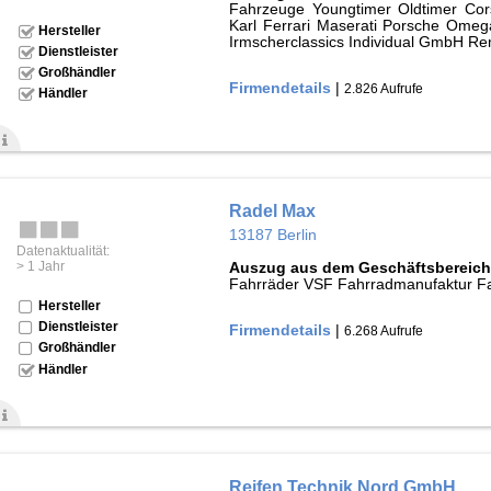
Fahrzeuge Youngtimer Oldtimer Cor
Karl Ferrari Maserati Porsche Ome
Hersteller
Irmscherclassics Individual GmbH R
Dienstleister
Großhändler
Firmendetails
|
2.826 Aufrufe
Händler
Radel Max
13187 Berlin
Datenaktualität:
> 1 Jahr
Auszug aus dem Geschäftsbereich
Fahrräder VSF Fahrradmanufaktur Fa
Hersteller
Dienstleister
Firmendetails
|
6.268 Aufrufe
Großhändler
Händler
Reifen Technik Nord GmbH