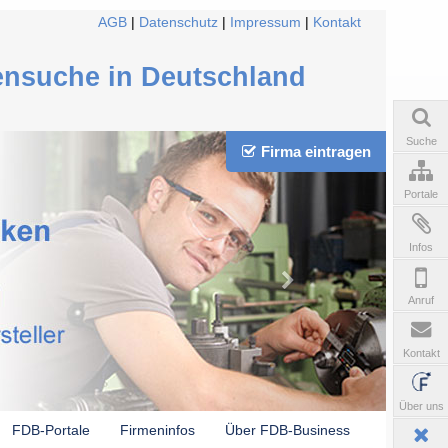
AGB
|
Datenschutz
|
Impressum
|
Kontakt
ensuche in Deutschland
Suche
Firma eintragen
Portale
Infos
Anruf
Kontakt
Über uns
FDB-Portale
Firmeninfos
Über FDB-Business