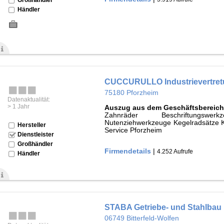
Händler
CUCCURULLO Industrievertret
75180 Pforzheim
Datenaktualität:
> 1 Jahr
Auszug aus dem Geschäftsbereich
Zahnräder Beschriftungswe
Nutenziehwerkzeuge Kegelradsätze 
Hersteller
Service Pforzheim
Dienstleister
Großhändler
Firmendetails
|
4.252 Aufrufe
Händler
STABA Getriebe- und Stahlbau
06749 Bitterfeld-Wolfen