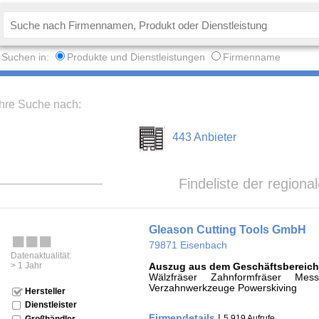
Suchen in:
Produkte und Dienstleistungen
Firmenname
Ihre Suche nach:
443 Anbieter
Findeliste der regiona
Gleason Cutting Tools GmbH
79871 Eisenbach
Datenaktualität:
> 1 Jahr
Auszug aus dem Geschäftsbereich
Wälzfräser Zahnformfräser Mes
Verzahnwerkzeuge Powerskiving
Hersteller
Dienstleister
Firmendetails
|
5.919 Aufrufe
Großhändler