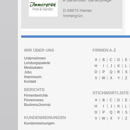
WIR ÜBER UNS
FIRMEN A-Z
Unternehmen
A
B
C
D
E
Leistungspakete
H
I
J
K
L
Mediadaten
O
P
Q
R
S
Jobs
Impressum
V
W
X
Y
Z
Kontakt
BERICHTE
STICHWORTLISTE
Firmenberichte
A
B
C
D
E
Firmennews
BusinessJournal
H
I
J
K
L
O
P
Q
R
S
KUNDENMEINUNGEN
V
W
X
Y
Z
Kundenmeinungen