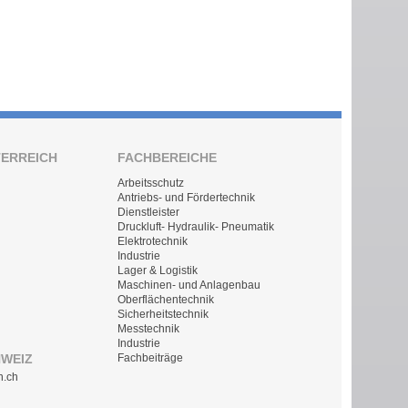
TERREICH
FACHBEREICHE
Arbeitsschutz
Antriebs- und Fördertechnik
Dienstleister
Druckluft- Hydraulik- Pneumatik
Elektrotechnik
Industrie
Lager & Logistik
Maschinen- und Anlagenbau
Oberflächentechnik
Sicherheitstechnik
Messtechnik
Industrie
HWEIZ
Fachbeiträge
n.ch