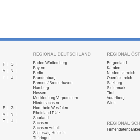
REGIONAL DEUTSCHLAND
REGIONAL ÖS
Baden Württemberg
Burgenland
F
G
Bayern
Kärnten
M
N
Berlin
Niederösterreich
T
U
Brandenburg
Oberösterreich
Bremen / Bremerhaven
Salzburg
Hamburg
Steiermark
Hessen
Tirol
Mecklenburg Vorpommern
Vorarlberg
Niedersachsen
Wien
F
G
Nordrhein Westfalen
Rheinland Pfalz
M
N
Saarland
T
U
REGIONAL SC
Sachsen
Sachsen Anhalt
Firmendatenbanke
Schleswig Holstein
Thüringen