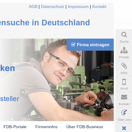
AGB
|
Datenschutz
|
Impressum
|
Kontakt
ensuche in Deutschland
Suche
Firma eintragen
Portale
Infos
Anruf
Kontakt
Über uns
FDB-Portale
Firmeninfos
Über FDB-Business