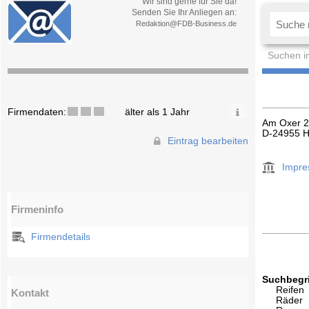
Wir sind gerne für Sie da!
Senden Sie Ihr Anliegen an:
Redaktion@FDB-Business.de
Suchen i
Firmendaten:
älter als 1 Jahr
Am Oxer 
D-24955 H
Eintrag bearbeiten
Impr
Firmeninfo
Firmendetails
Suchbegri
Reifen
Kontakt
Räder