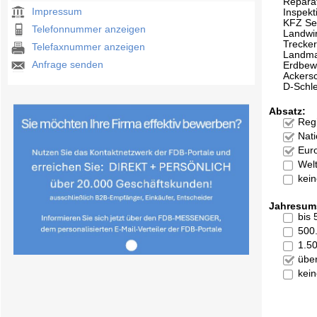
Repara
Impressum
Inspekt
KFZ Se
Telefonnummer anzeigen
Landwir
Trecke
Telefaxnummer anzeigen
Landma
Anfrage senden
Erdbew
Ackers
D-Schle
Absatz:
Reg
Nati
Eur
Welt
kei
Jahresum
bis
500
1.5
übe
kei