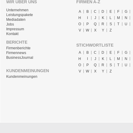
WIR ÜBER UNS
FIRMEN A-Z
Unternehmen
A
B
C
D
E
F
G
Leistungspakete
H
I
J
K
L
M
N
Mediadaten
O
P
Q
R
S
T
U
Jobs
Impressum
V
W
X
Y
Z
Kontakt
BERICHTE
STICHWORTLISTE
Firmenberichte
A
B
C
D
E
F
G
Firmennews
BusinessJournal
H
I
J
K
L
M
N
O
P
Q
R
S
T
U
KUNDENMEINUNGEN
V
W
X
Y
Z
Kundenmeinungen