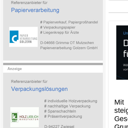
Anzeige
Mit
ste
Ges
Gru