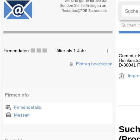
Wir sind gerne für Sie da!
Senden Sie Ihr Anliegen an:
Redaktion@FDB-Business.de
Suchen i
Firmendaten:
älter als 1 Jahr
Gummi + K
Heinkelstr
Eintrag bearbeiten
D-36041 F
Impr
Firmeninfo
Firmendetails
Messen
Such
(Pro