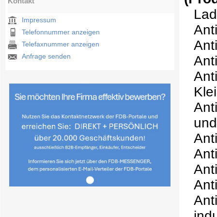
Kontakt
Lad
Impressum
Ant
Telefonnummer anzeigen
Ant
Telefaxnummer anzeigen
Anfrage senden
Ant
Ant
Kle
Ant
und
Ant
Ant
Ant
Ant
Ant
ind