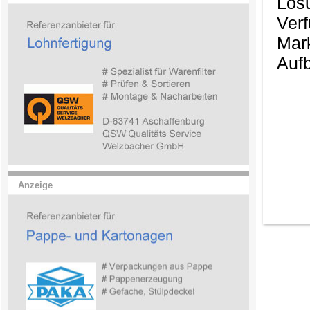
Lös
Ver
Mark
Aufb
Anzeige