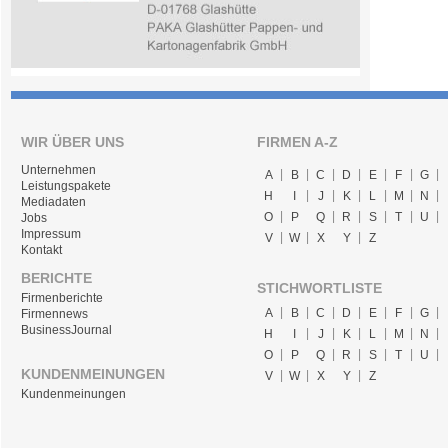
WIR ÜBER UNS
FIRMEN A-Z
Unternehmen
A
B
C
D
E
F
G
Leistungspakete
H
I
J
K
L
M
N
Mediadaten
O
P
Q
R
S
T
U
Jobs
Impressum
V
W
X
Y
Z
Kontakt
BERICHTE
STICHWORTLISTE
Firmenberichte
A
B
C
D
E
F
G
Firmennews
BusinessJournal
H
I
J
K
L
M
N
O
P
Q
R
S
T
U
KUNDENMEINUNGEN
V
W
X
Y
Z
Kundenmeinungen