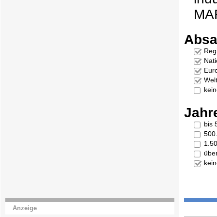
MA
Absa
Reg
Nati
Eur
Welt
kei
Jahr
bis
500
1.5
übe
kei
Anzeige