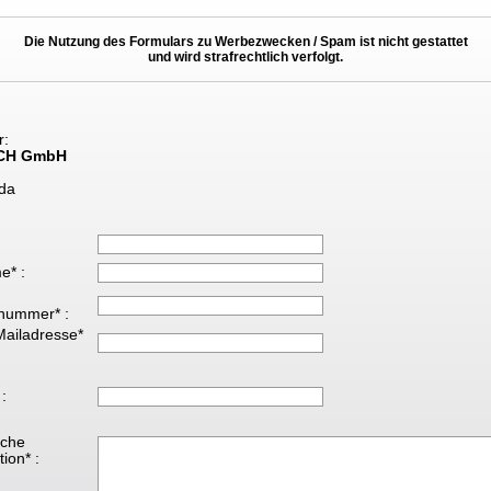
Die Nutzung des Formulars zu Werbezwecken / Spam ist nicht gestattet
und wird strafrechtlich verfolgt.
r:
CH GmbH
da
e* :
nummer* :
Mailadresse*
 :
iche
ion* :