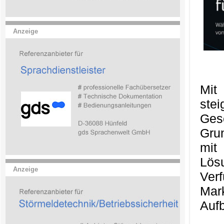
Anzeige
Mit
ste
Ges
Gru
mit
Lös
Anzeige
Ver
Mark
Aufb