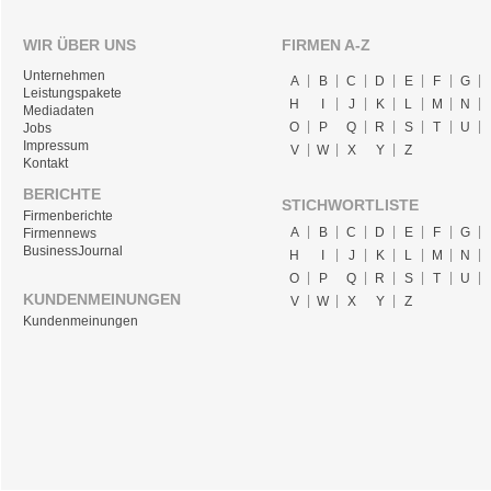
WIR ÜBER UNS
FIRMEN A-Z
Unternehmen
A
B
C
D
E
F
G
Leistungspakete
H
I
J
K
L
M
N
Mediadaten
O
P
Q
R
S
T
U
Jobs
Impressum
V
W
X
Y
Z
Kontakt
BERICHTE
STICHWORTLISTE
Firmenberichte
A
B
C
D
E
F
G
Firmennews
BusinessJournal
H
I
J
K
L
M
N
O
P
Q
R
S
T
U
KUNDENMEINUNGEN
V
W
X
Y
Z
Kundenmeinungen