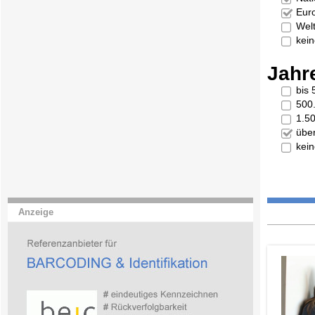
Eur
Welt
kei
Jahr
bis
500
1.5
übe
kei
Anzeige