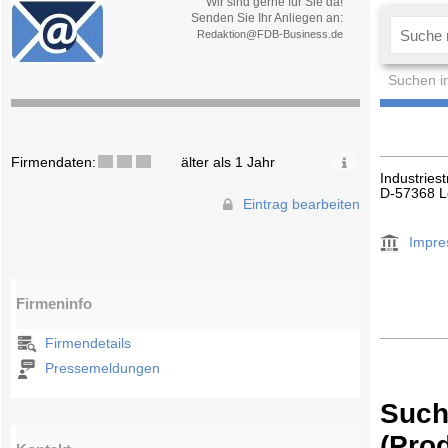
Wir sind gerne für Sie da!
Senden Sie Ihr Anliegen an:
Redaktion@FDB-Business.de
Suchen i
Firmendaten:
älter als 1 Jahr
Industriest
D-57368 L
Eintrag bearbeiten
Impr
Firmeninfo
Firmendetails
Pressemeldungen
Such
(Pro