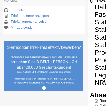
Kontakt
Hal
Impressum
Fas
Telefonnummer anzeigen
Sta
Telefaxnummer anzeigen
Anfrage senden
Sta
Sta
Sta
Pro
Pro
Sta
Lag
NR
Absa
Reg
Nati