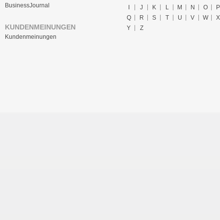
BusinessJournal
I
J
K
L
M
N
O
P
Q
R
S
T
U
V
W
X
KUNDENMEINUNGEN
Y
Z
Kundenmeinungen