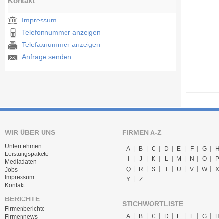
Kontakt
Impressum
Telefonnummer anzeigen
Telefaxnummer anzeigen
Anfrage senden
WIR ÜBER UNS
FIRMEN A-Z
Unternehmen
A
B
C
D
E
F
G
Leistungspakete
I
J
K
L
M
N
O
P
Mediadaten
Q
R
S
T
U
V
W
X
Jobs
Impressum
Y
Z
Kontakt
BERICHTE
STICHWORTLISTE
Firmenberichte
A
B
C
D
E
F
G
Firmennews