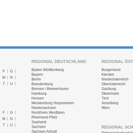
REGIONAL DEUTSCHLAND
REGIONAL ÖS
Baden Württemberg
Burgenland
F
G
Bayern
Kärnten
M
N
Berlin
Niederösterreich
T
U
Brandenburg
Oberösterreich
Bremen / Bremerhaven
Salzburg
Hamburg
Steiermark
Hessen
Tirol
Mecklenburg Vorpommern
Vorarlberg
Niedersachsen
Wien
F
G
Nordrhein Westfalen
Rheinland Pfalz
M
N
Saarland
T
U
REGIONAL SC
Sachsen
Sachsen Anhalt
Firmendatenbanke