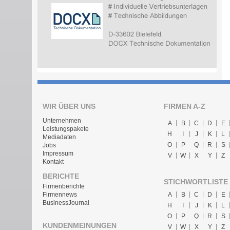
WIR ÜBER UNS
FIRMEN A-Z
Unternehmen
A
B
C
D
E
Leistungspakete
H
I
J
K
L
Mediadaten
O
P
Q
R
S
Jobs
Impressum
V
W
X
Y
Z
Kontakt
BERICHTE
STICHWORTLISTE
Firmenberichte
A
B
C
D
E
Firmennews
BusinessJournal
H
I
J
K
L
O
P
Q
R
S
KUNDENMEINUNGEN
V
W
X
Y
Z