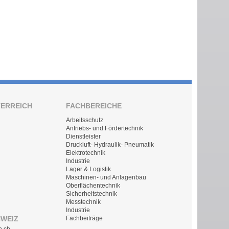
TERREICH
FACHBEREICHE
Arbeitsschutz
Antriebs- und Fördertechnik
Dienstleister
Druckluft- Hydraulik- Pneumatik
Elektrotechnik
Industrie
Lager & Logistik
Maschinen- und Anlagenbau
Oberflächentechnik
Sicherheitstechnik
Messtechnik
Industrie
HWEIZ
Fachbeiträge
n.ch