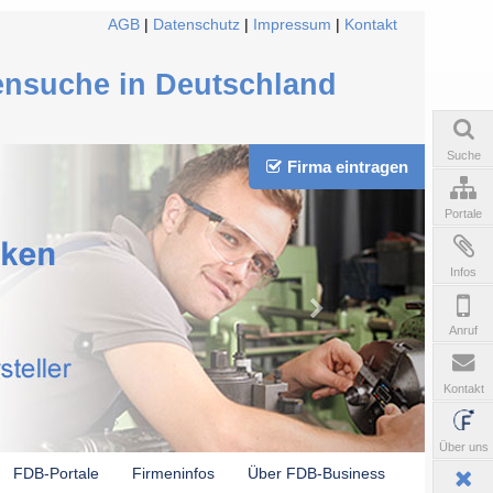
AGB
|
Datenschutz
|
Impressum
|
Kontakt
ensuche in Deutschland
Suche
Firma eintragen
Portale
Infos
Anruf
Kontakt
Über uns
FDB-Portale
Firmeninfos
Über FDB-Business