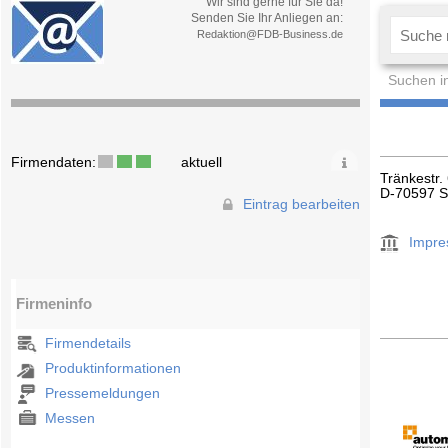
Wir sind gerne für Sie da!
Senden Sie Ihr Anliegen an:
Redaktion@FDB-Business.de
Suchen i
Firmendaten:
aktuell
Tränkestr.
D-70597 St
Eintrag bearbeiten
Impr
Firmeninfo
Firmendetails
Produktinformationen
Pressemeldungen
Messen