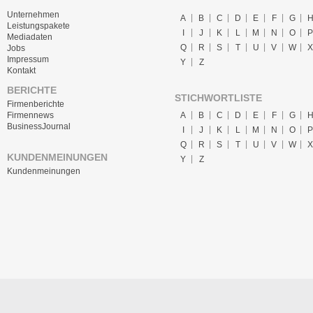
Unternehmen
A
B
C
D
E
F
G
Leistungspakete
I
J
K
L
M
N
O
P
Mediadaten
Q
R
S
T
U
V
W
X
Jobs
Impressum
Y
Z
Kontakt
BERICHTE
STICHWORTLISTE
Firmenberichte
A
B
C
D
E
F
G
Firmennews
BusinessJournal
I
J
K
L
M
N
O
P
Q
R
S
T
U
V
W
X
KUNDENMEINUNGEN
Y
Z
Kundenmeinungen