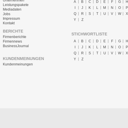
Unternehmen
A
B
C
D
E
F
G
Leistungspakete
I
J
K
L
M
N
O
P
Mediadaten
Q
R
S
T
U
V
W
X
Jobs
Impressum
Y
Z
Kontakt
BERICHTE
STICHWORTLISTE
Firmenberichte
A
B
C
D
E
F
G
Firmennews
BusinessJournal
I
J
K
L
M
N
O
P
Q
R
S
T
U
V
W
X
KUNDENMEINUNGEN
Y
Z
Kundenmeinungen