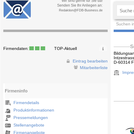
Wir sind gerne für Sie da!
Senden Sie Ihr Anliegen an:
Redaktion@FDB-Business.de
Suchen i
S
Firmendaten:
TOP-Aktuell
Bildungsan
Intzestras
Eintrag bearbeiten
D-60314 F
Mitarbeiterliste
Impr
Firmeninfo
Firmendetails
Produktinformationen
Pressemeldungen
Stellenangebote
Firmenangebote