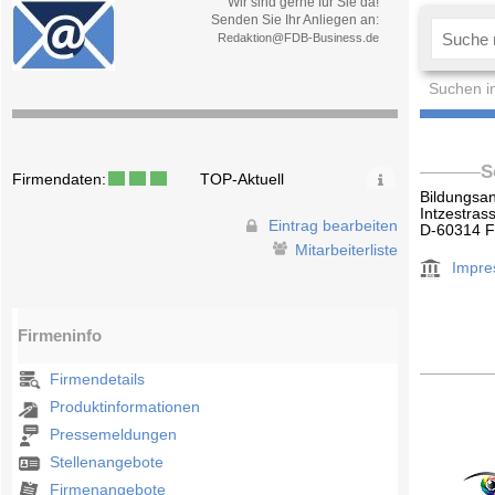
Wir sind gerne für Sie da!
Senden Sie Ihr Anliegen an:
Redaktion@FDB-Business.de
Suchen i
S
Firmendaten:
TOP-Aktuell
Bildungsan
Intzestras
Eintrag bearbeiten
D-60314 F
Mitarbeiterliste
Impr
Firmeninfo
Firmendetails
Produktinformationen
Pressemeldungen
Stellenangebote
Firmenangebote