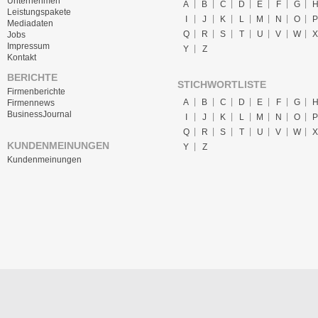
Unternehmen
A
B
C
D
E
F
G
Leistungspakete
I
J
K
L
M
N
O
P
Mediadaten
Q
R
S
T
U
V
W
X
Jobs
Impressum
Y
Z
Kontakt
BERICHTE
STICHWORTLISTE
Firmenberichte
A
B
C
D
E
F
G
Firmennews
BusinessJournal
I
J
K
L
M
N
O
P
Q
R
S
T
U
V
W
X
KUNDENMEINUNGEN
Y
Z
Kundenmeinungen