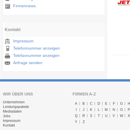
Firmennews
Kontakt
Impressum
Telefonnummer anzeigen
Telefaxnummer anzeigen
Anfrage senden
WIR ÜBER UNS
FIRMEN A-Z
Unternehmen
A
B
C
D
E
F
G
Leistungspakete
I
J
K
L
M
N
O
P
Mediadaten
Q
R
S
T
U
V
W
X
Jobs
Impressum
Y
Z
Kontakt