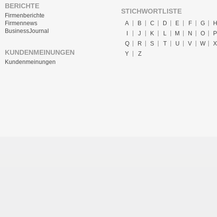
BERICHTE
STICHWORTLISTE
Firmenberichte
A
B
C
D
E
F
G
Firmennews
BusinessJournal
I
J
K
L
M
N
O
P
Q
R
S
T
U
V
W
X
KUNDENMEINUNGEN
Y
Z
Kundenmeinungen