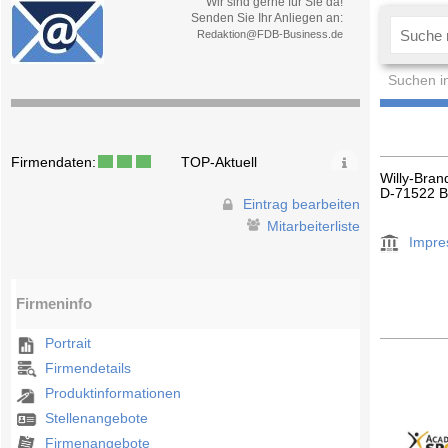
Wir sind gerne für Sie da!
Senden Sie Ihr Anliegen an:
Redaktion@FDB-Business.de
Suchen i
Firmendaten:
TOP-Aktuell
Willy-Bran
D-71522 
Eintrag bearbeiten
Mitarbeiterliste
Impr
Firmeninfo
Portrait
Firmendetails
Produktinformationen
Stellenangebote
Firmenangebote