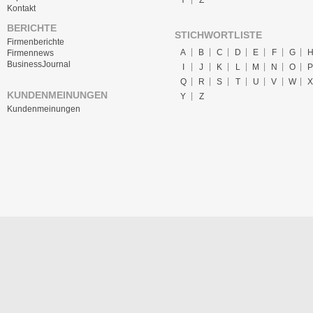
Kontakt
BERICHTE
STICHWORTLISTE
Firmenberichte
A
B
C
D
E
F
G
Firmennews
BusinessJournal
I
J
K
L
M
N
O
P
Q
R
S
T
U
V
W
X
KUNDENMEINUNGEN
Y
Z
Kundenmeinungen