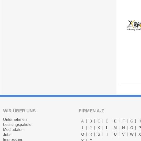
WIR ÜBER UNS
FIRMEN A-Z
Unternehmen
A
B
C
D
E
F
G
Leistungspakete
I
J
K
L
M
N
O
P
Mediadaten
Q
R
S
T
U
V
W
X
Jobs
Impressum
Y
Z