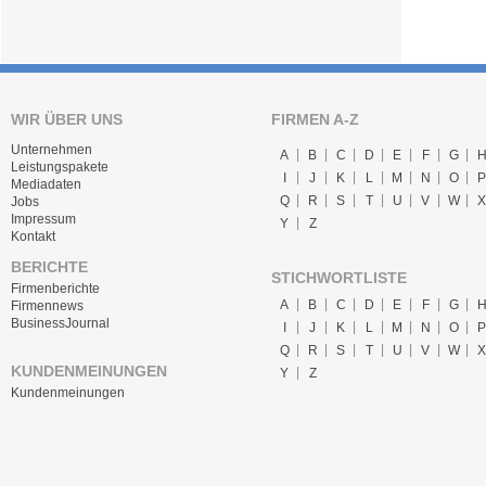
WIR ÜBER UNS
FIRMEN A-Z
Unternehmen
A
B
C
D
E
F
G
Leistungspakete
I
J
K
L
M
N
O
P
Mediadaten
Q
R
S
T
U
V
W
X
Jobs
Impressum
Y
Z
Kontakt
BERICHTE
STICHWORTLISTE
Firmenberichte
A
B
C
D
E
F
G
Firmennews
BusinessJournal
I
J
K
L
M
N
O
P
Q
R
S
T
U
V
W
X
KUNDENMEINUNGEN
Y
Z
Kundenmeinungen