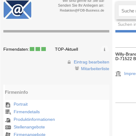
Wir sind gerne für Sie da!
Senden Sie Ihr Anliegen an:
Redaktion@FDB-Business.de
Suchen i
Firmendaten:
TOP-Aktuell
Willy-Bran
D-71522 
Eintrag bearbeiten
Mitarbeiterliste
Impr
Firmeninfo
Portrait
Firmendetails
Produktinformationen
Stellenangebote
Firmenangebote