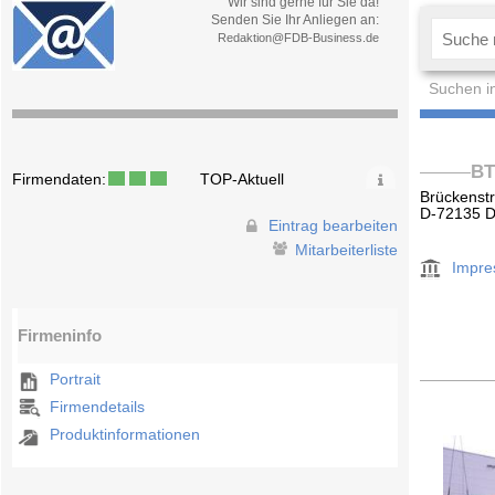
Wir sind gerne für Sie da!
Senden Sie Ihr Anliegen an:
Redaktion@FDB-Business.de
Suchen i
BT
Firmendaten:
TOP-Aktuell
Brückenstr
D-72135 D
Eintrag bearbeiten
Mitarbeiterliste
Impr
Firmeninfo
Portrait
Firmendetails
Produktinformationen