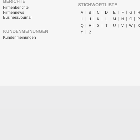
BERICHTE
STICHWORTLISTE
Firmenberichte
A
B
C
D
E
F
G
Firmennews
BusinessJournal
I
J
K
L
M
N
O
P
Q
R
S
T
U
V
W
X
KUNDENMEINUNGEN
Y
Z
Kundenmeinungen