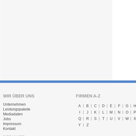
WIR ÜBER UNS
FIRMEN A-Z
Unternehmen
A
B
C
D
E
F
G
Leistungspakete
I
J
K
L
M
N
O
P
Mediadaten
Q
R
S
T
U
V
W
X
Jobs
Impressum
Y
Z
Kontakt