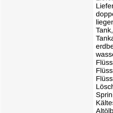
Lief
doppe
lieg
Tank
Tanka
erdb
wass
Flüss
Flüs
Flüs
Lös
Sprin
Käl
Altö