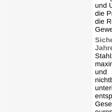
und U
die P
die R
Gewer
Sich
Jahr
Stah
maxim
und
nich
unte
ents
Gese
euro