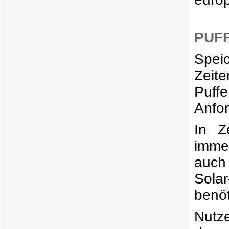
PUF
Speic
Zei
Puff
Anfor
In Z
immer
auch
Sola
benöt
Nutz