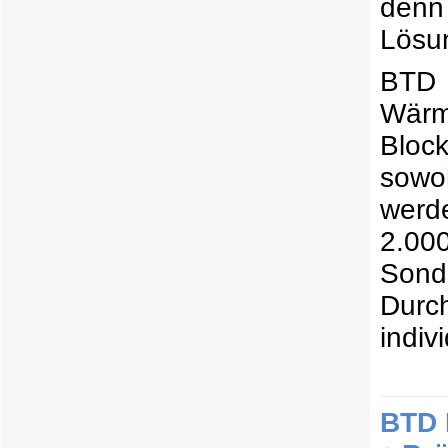
denn 
Lösun
BTD P
Wärm
Bloc
sowoh
werd
2.00
Sond
Durc
indiv
BTD 