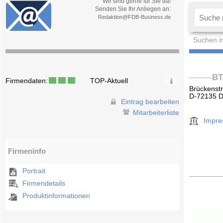
Wir sind gerne für Sie da!
Senden Sie Ihr Anliegen an:
Redaktion@FDB-Business.de
Suchen i
BT
Firmendaten:
TOP-Aktuell
Brückenstr
D-72135 D
Eintrag bearbeiten
Mitarbeiterliste
Impr
Firmeninfo
Portrait
Firmendetails
Produktinformationen