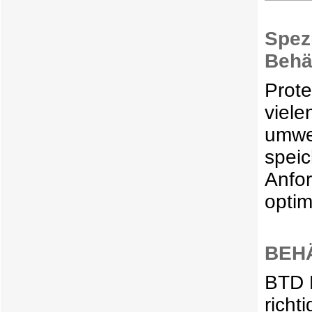
Spezi
Behä
Prot
vie
umwe
spei
Anfo
optim
BEH
BTD 
richt