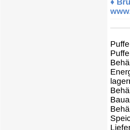
♦ Br
www.
Puf
Puff
Behäl
Ener
lage
Behä
Baua
Behäl
Spei
Lie