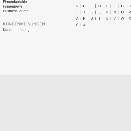
Firmenberichte
A
B
C
D
E
F
G
Firmennews
BusinessJournal
I
J
K
L
M
N
O
P
Q
R
S
T
U
V
W
X
KUNDENMEINUNGEN
Y
Z
Kundenmeinungen