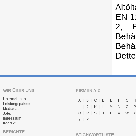
Altö
EN 1
2, B
Behä
Beh
Dett
WIR ÜBER UNS
FIRMEN A-Z
Unternehmen
A
B
C
D
E
F
G
Leistungspakete
I
J
K
L
M
N
O
P
Mediadaten
Q
R
S
T
U
V
W
X
Jobs
Impressum
Y
Z
Kontakt
BERICHTE
STICHWORTLISTE