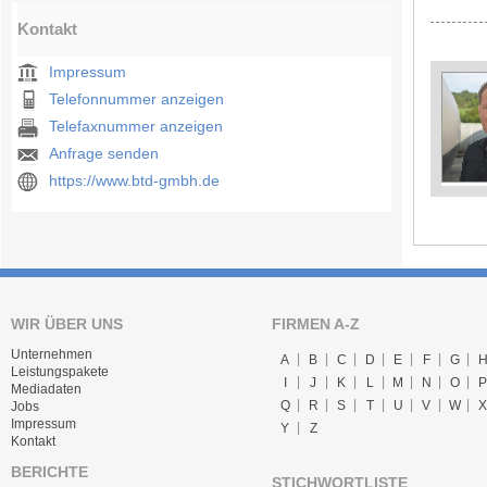
Kontakt
Impressum
Telefonnummer anzeigen
Telefaxnummer anzeigen
Anfrage senden
https://www.btd-gmbh.de
WIR ÜBER UNS
FIRMEN A-Z
Unternehmen
A
B
C
D
E
F
G
Leistungspakete
I
J
K
L
M
N
O
P
Mediadaten
Q
R
S
T
U
V
W
X
Jobs
Impressum
Y
Z
Kontakt
BERICHTE
STICHWORTLISTE