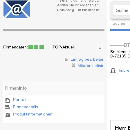
Wir sind gerne für Sie da!
Senden Sie Ihr Anliegen an:
Redaktion@FDB-Business.de
Suchen i
BT
Firmendaten:
TOP-Aktuell
Brückenstr
D-72135 D
Eintrag bearbeiten
Mitarbeiterliste
Impr
Firmeninfo
Portrait
Firmendetails
Produktinformationen
Herr 