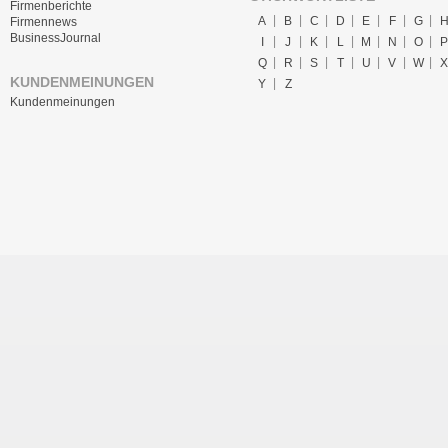
Firmenberichte
A
B
C
D
E
F
G
Firmennews
BusinessJournal
I
J
K
L
M
N
O
P
Q
R
S
T
U
V
W
X
KUNDENMEINUNGEN
Y
Z
Kundenmeinungen