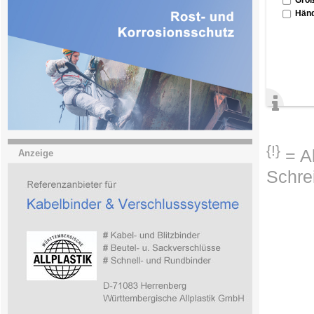
Händ
{!}
= Ab
Anzeige
Schre