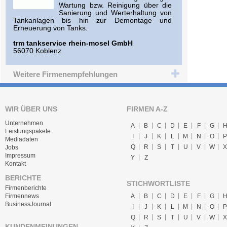
Wartung bzw. Reinigung über die
Sanierung und Werterhaltung von
Tankanlagen bis hin zur Demontage und
Erneuerung von Tanks.
trm tankservice rhein-mosel GmbH
56070 Koblenz
Weitere Firmenempfehlungen
WIR ÜBER UNS
FIRMEN A-Z
Unternehmen
A
B
C
D
E
F
G
Leistungspakete
I
J
K
L
M
N
O
P
Mediadaten
Q
R
S
T
U
V
W
X
Jobs
Impressum
Y
Z
Kontakt
BERICHTE
STICHWORTLISTE
Firmenberichte
A
B
C
D
E
F
G
Firmennews
BusinessJournal
I
J
K
L
M
N
O
P
Q
R
S
T
U
V
W
X
KUNDENMEINUNGEN