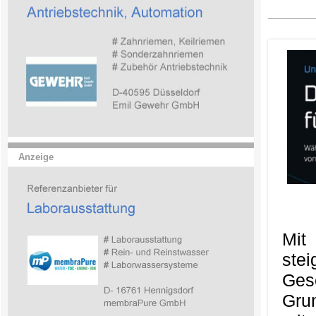
Anzeige
Mit
ste
Ges
Gru