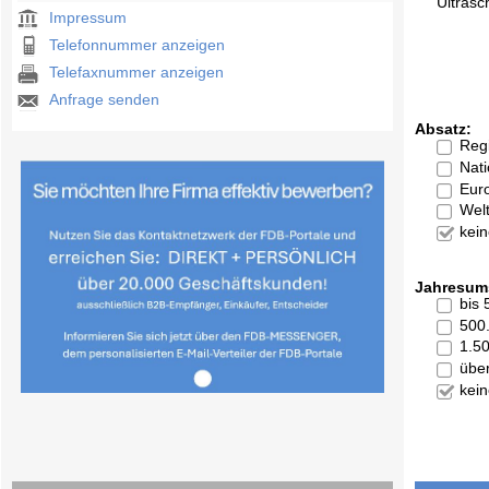
Ultrasc
Impressum
Telefonnummer anzeigen
Telefaxnummer anzeigen
Anfrage senden
Absatz:
Reg
Nati
Eur
Welt
kei
Jahresum
bis
500
1.5
übe
kei