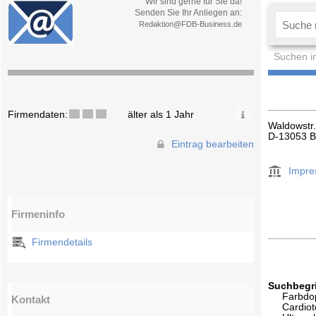
Wir sind gerne für Sie da!
Senden Sie Ihr Anliegen an:
Redaktion@FDB-Business.de
Suchen i
Firmendaten:
älter als 1 Jahr
Waldowstr
D-13053 B
Eintrag bearbeiten
Impr
Firmeninfo
Firmendetails
Suchbegri
Farbdo
Kontakt
Cardiot