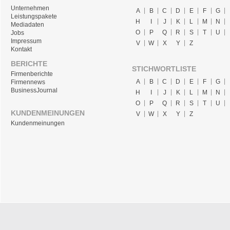
Unternehmen
A
B
C
D
E
F
G
Leistungspakete
H
I
J
K
L
M
N
Mediadaten
O
P
Q
R
S
T
U
Jobs
Impressum
V
W
X
Y
Z
Kontakt
BERICHTE
STICHWORTLISTE
Firmenberichte
A
B
C
D
E
F
G
Firmennews
BusinessJournal
H
I
J
K
L
M
N
O
P
Q
R
S
T
U
KUNDENMEINUNGEN
V
W
X
Y
Z
Kundenmeinungen