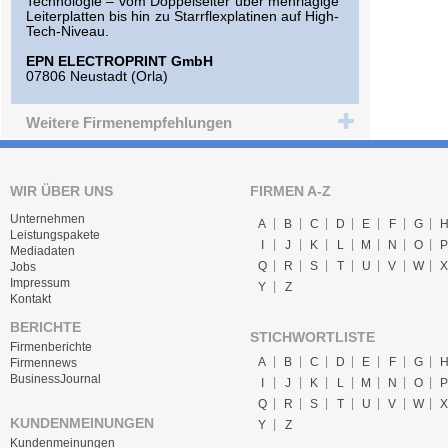
Technologie – vom Doppelseiter über mehrlagige
Leiterplatten bis hin zu Starrflexplatinen auf High-
Tech-Niveau.
EPN ELECTROPRINT GmbH
07806 Neustadt (Orla)
Weitere Firmenempfehlungen
WIR ÜBER UNS
FIRMEN A-Z
Unternehmen
A
B
C
D
E
F
G
Leistungspakete
I
J
K
L
M
N
O
P
Mediadaten
Q
R
S
T
U
V
W
X
Jobs
Impressum
Y
Z
Kontakt
BERICHTE
STICHWORTLISTE
Firmenberichte
A
B
C
D
E
F
G
Firmennews
BusinessJournal
I
J
K
L
M
N
O
P
Q
R
S
T
U
V
W
X
KUNDENMEINUNGEN
Y
Z
Kundenmeinungen