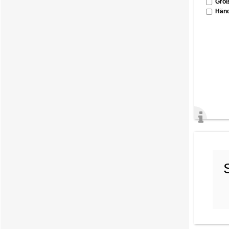
Groß
Händ