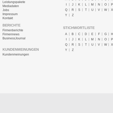
Leistungspakete
I
J
K
L
M
N
O
P
Mediadaten
Q
R
S
T
U
V
W
X
Jobs
Impressum
Y
Z
Kontakt
BERICHTE
STICHWORTLISTE
Firmenberichte
A
B
C
D
E
F
G
Firmennews
BusinessJournal
I
J
K
L
M
N
O
P
Q
R
S
T
U
V
W
X
KUNDENMEINUNGEN
Y
Z
Kundenmeinungen