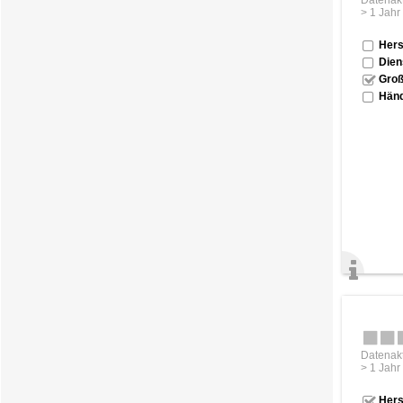
> 1 Jahr
Hers
Dien
Groß
Händ
Datenakt
> 1 Jahr
Hers