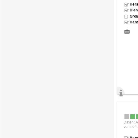
Hers
Dien
Groß
Händ
Daten: A
vom: 04
Hers