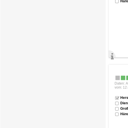
Händ
Daten: A
vom: 12
Hers
Dien
Groß
Händ