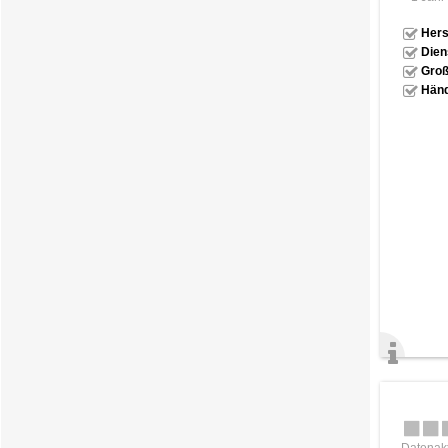
Hers
Dien
Groß
Händ
Datenakt