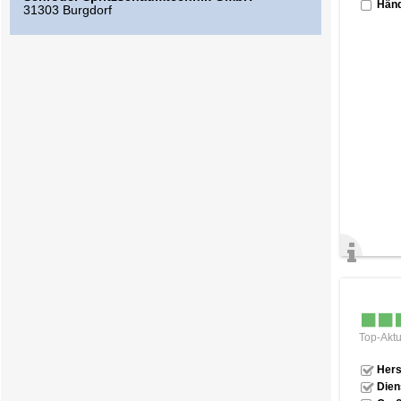
Händ
31303 Burgdorf
Top-Aktu
Hers
Dien