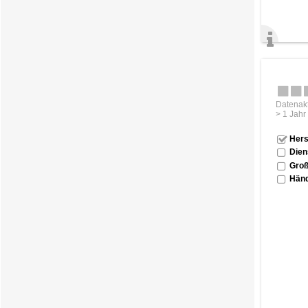
Datenakt
> 1 Jahr
Hers
Dien
Groß
Händ