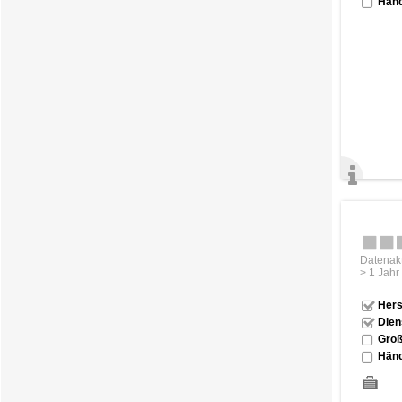
Händ
Datenakt
> 1 Jahr
Hers
Dien
Groß
Händ