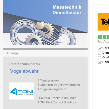
Top-Aktu
Hers
Dien
Anzeige
Groß
Händ