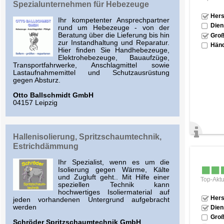
Spezialunternehmen für Hebezeuge
Hers
Ihr kompetenter Ansprechpartner
Dien
rund um Hebezeuge - von der
Beratung über die Lieferung bis hin
Groß
zur Instandhaltung und Reparatur.
Händ
Hier finden Sie Handhebezeuge,
Elektrohebezeuge, Bauaufzüge,
Transportfahrwerke, Anschlagmittel sowie
Lastaufnahmemittel und Schutzausrüstung
gegen Absturz.
Otto Ballschmidt GmbH
04157 Leipzig
Hallenisolierung, Spritzschaumtechnik,
Estrichdämmung
Ihr Spezialist, wenn es um die
Isolierung gegen Wärme, Kälte
und Zugluft geht.. Mit Hilfe einer
Top-Aktu
speziellen Technik kann
hochwertiges Isoliermaterial auf
Hers
jeden vorhandenen Untergrund aufgebracht
werden
Dien
Groß
Schröder Spritzschaumtechnik GmbH