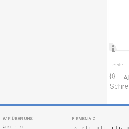
Seite:
{!}
= Ab
Schre
WIR ÜBER UNS
FIRMEN A-Z
Unternehmen
A
B
C
D
E
F
G