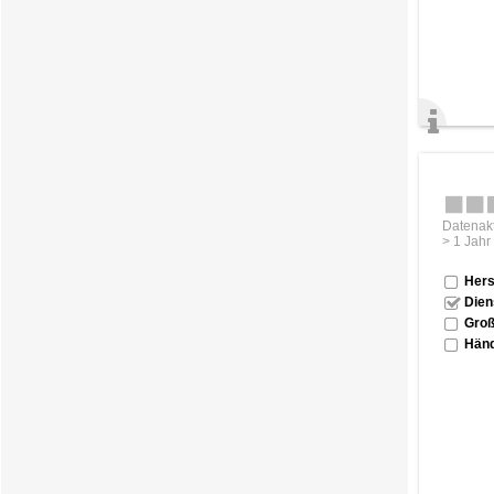
Datenakt
> 1 Jahr
Hers
Dien
Groß
Händ