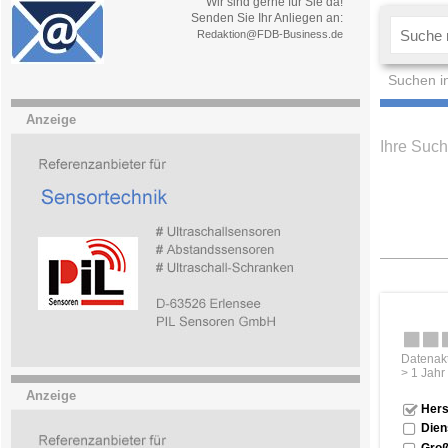
Wir sind gerne für Sie da!
Senden Sie Ihr Anliegen an:
Redaktion@FDB-Business.de
Suchen i
Anzeige
Ihre Such
Datenakt
> 1 Jahr
Anzeige
Hers
Dien
Groß