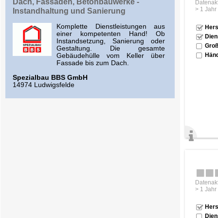
Dach, Fassaden, Betonbauwerke -
Datenakt
> 1 Jahr
Instandhaltung und Sanierung
Komplette Dienstleistungen aus
Hers
einer kompetenten Hand! Ob
Dien
Instandsetzung, Sanierung oder
Groß
Gestaltung. Die gesamte
Händ
Gebäudehülle vom Keller über
Fassade bis zum Dach.
Spezialbau BBS GmbH
14974 Ludwigsfelde
Datenakt
> 1 Jahr
Hers
Dien