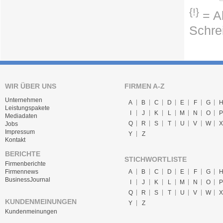
{!}
= Ab
Schre
WIR ÜBER UNS
FIRMEN A-Z
Unternehmen
A
B
C
D
E
F
G
Leistungspakete
I
J
K
L
M
N
O
P
Mediadaten
Q
R
S
T
U
V
W
X
Jobs
Impressum
Y
Z
Kontakt
BERICHTE
STICHWORTLISTE
Firmenberichte
A
B
C
D
E
F
G
Firmennews
BusinessJournal
I
J
K
L
M
N
O
P
Q
R
S
T
U
V
W
X
KUNDENMEINUNGEN
Y
Z
Kundenmeinungen