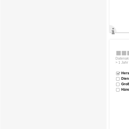
Datenakt
> 1 Jahr
Hers
Dien
Groß
Händ