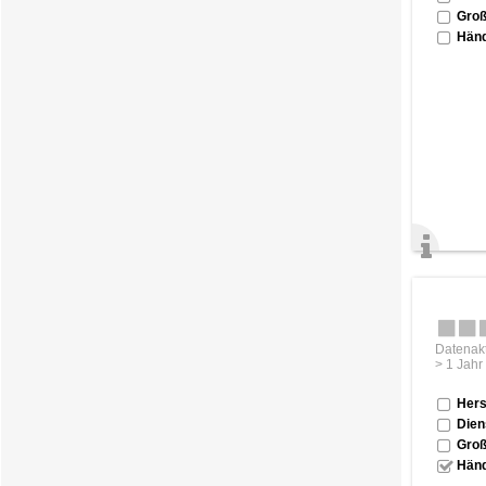
Groß
Händ
Datenakt
> 1 Jahr
Hers
Dien
Groß
Händ