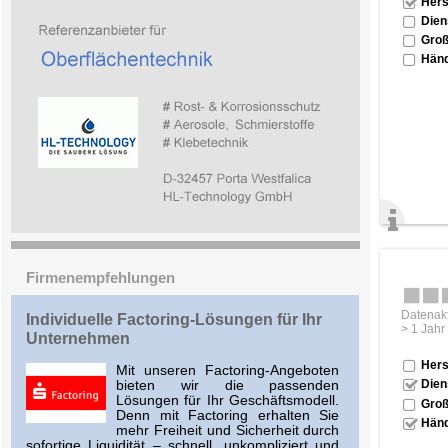
Hers
Dien
Groß
Händ
Firmenempfehlungen
Datenakt
Indivi­duelle Factoring-Lösungen für Ihr
> 1 Jahr
Unternehmen
Hers
Mit unseren Factoring-Angeboten
Dien
bieten wir die passenden
Lösungen für Ihr Geschäfts­modell.
Groß
Denn mit Factoring erhalten Sie
Händ
mehr Freiheit und Sicherheit durch
sofortige Liquidität – schnell, unkompliziert und