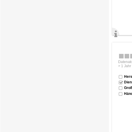
Datenakt
> 1 Jahr
Hers
Dien
Groß
Händ