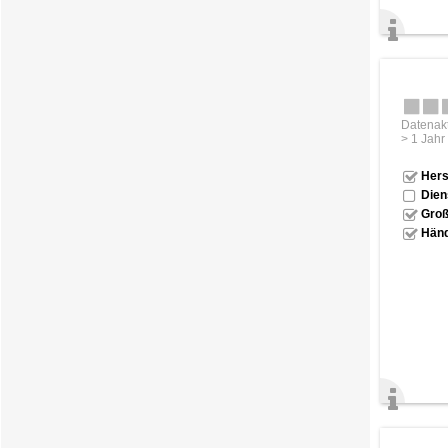
Datenakt
> 1 Jahr
Hers
Dien
Groß
Händ