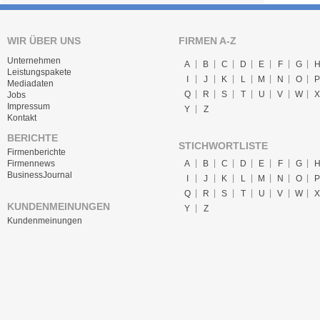
WIR ÜBER UNS
FIRMEN A-Z
Unternehmen
A
B
C
D
E
F
G
Leistungspakete
I
J
K
L
M
N
O
P
Mediadaten
Q
R
S
T
U
V
W
X
Jobs
Impressum
Y
Z
Kontakt
BERICHTE
STICHWORTLISTE
Firmenberichte
A
B
C
D
E
F
G
Firmennews
BusinessJournal
I
J
K
L
M
N
O
P
Q
R
S
T
U
V
W
X
KUNDENMEINUNGEN
Y
Z
Kundenmeinungen