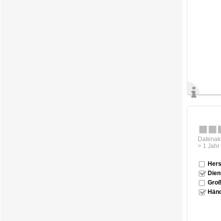
Datenakt
> 1 Jahr
Hers
Dien
Groß
Händ