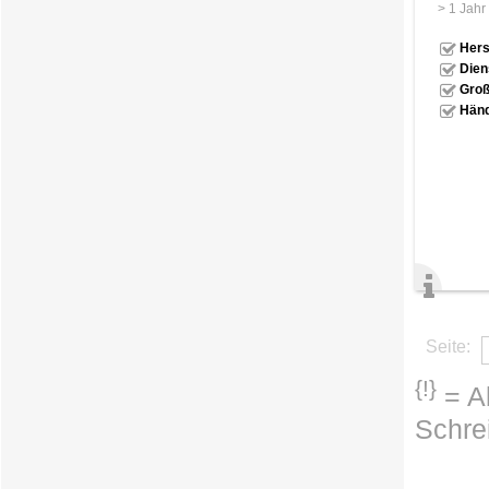
> 1 Jahr
Hers
Dien
Groß
Händ
Seite:
{!}
= Ab
Schre