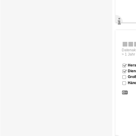
Datenakt
> 1 Jahr
Hers
Dien
Groß
Händ