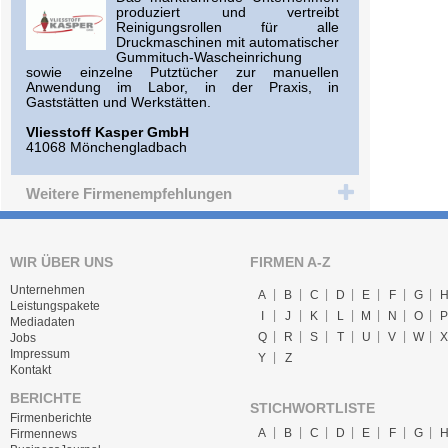
produziert und vertreibt
Reinigungsrollen für alle
Druckmaschinen mit automatischer
Gummituch-Wascheinrichung
sowie einzelne Putztücher zur manuellen
Anwendung im Labor, in der Praxis, in
Gaststätten und Werkstätten.
Vliesstoff Kasper GmbH
41068 Mönchengladbach
Weitere Firmenempfehlungen
WIR ÜBER UNS
FIRMEN A-Z
Unternehmen
A
B
C
D
E
F
G
Leistungspakete
I
J
K
L
M
N
O
P
Mediadaten
Q
R
S
T
U
V
W
X
Jobs
Impressum
Y
Z
Kontakt
BERICHTE
STICHWORTLISTE
Firmenberichte
A
B
C
D
E
F
G
Firmennews