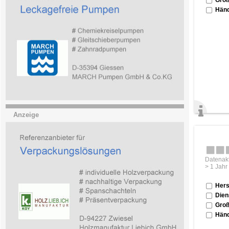
Händ
Anzeige
Datenakt
> 1 Jahr
Hers
Dien
Groß
Händ