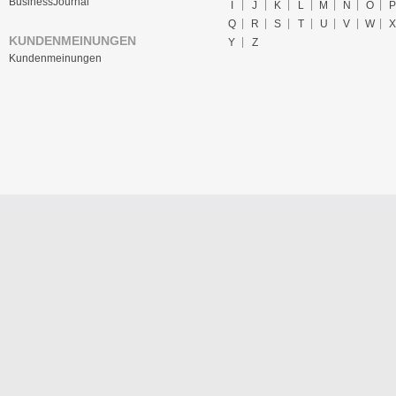
BusinessJournal
I
J
K
L
M
N
O
P
Q
R
S
T
U
V
W
X
KUNDENMEINUNGEN
Y
Z
Kundenmeinungen