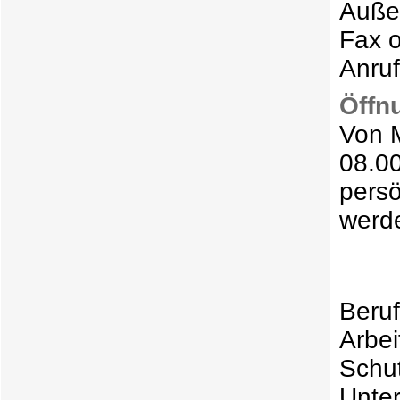
Außer
Fax o
Anruf
Öffn
Von M
08.00
pers
werd
Ber
Arbe
Schu
Unte