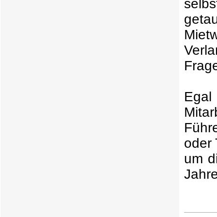
selb
get
Miet
Verl
Frage
Egal
Mita
Führ
oder
um di
Jahre