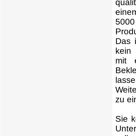
qual
einem
5000
Produ
Das i
kein
mit 
Bekl
las
Weit
zu ei
Sie k
Unte