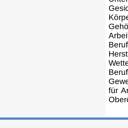
Gesi
Körp
Gehö
Arbe
Beru
Hers
Wet
Beru
Gewe
für A
Oberö