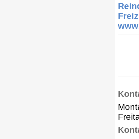
Reind
Frei
www.
Kont
Monta
Freit
Kont