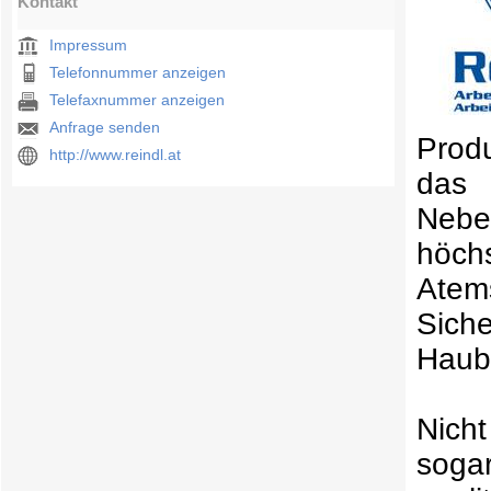
Kontakt
Impressum
Telefonnummer anzeigen
Telefaxnummer anzeigen
Anfrage senden
Produ
http://www.reindl.at
das 
Nebe
höchs
Atem
Sich
Haube
Nich
soga