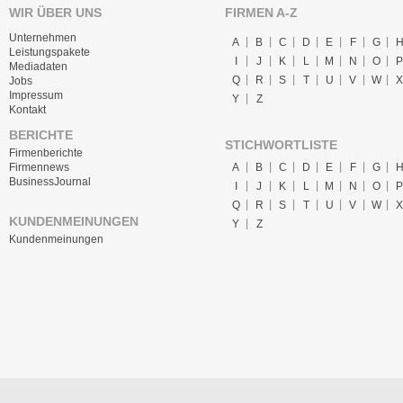
WIR ÜBER UNS
FIRMEN A-Z
Unternehmen
A
B
C
D
E
F
G
Leistungspakete
I
J
K
L
M
N
O
P
Mediadaten
Q
R
S
T
U
V
W
X
Jobs
Impressum
Y
Z
Kontakt
BERICHTE
STICHWORTLISTE
Firmenberichte
A
B
C
D
E
F
G
Firmennews
BusinessJournal
I
J
K
L
M
N
O
P
Q
R
S
T
U
V
W
X
KUNDENMEINUNGEN
Y
Z
Kundenmeinungen