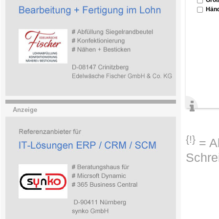
Händ
Anzeige
{!}
= Ab
Schre