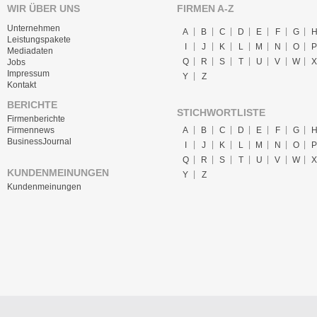
WIR ÜBER UNS
FIRMEN A-Z
Unternehmen
A
B
C
D
E
F
G
Leistungspakete
I
J
K
L
M
N
O
P
Mediadaten
Q
R
S
T
U
V
W
X
Jobs
Impressum
Y
Z
Kontakt
BERICHTE
STICHWORTLISTE
Firmenberichte
A
B
C
D
E
F
G
Firmennews
BusinessJournal
I
J
K
L
M
N
O
P
Q
R
S
T
U
V
W
X
KUNDENMEINUNGEN
Y
Z
Kundenmeinungen