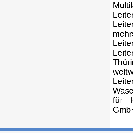
Multi
Leit
Leite
mehr
Leit
Leit
Thür
weltw
Leit
Wasch
für 
GmbH