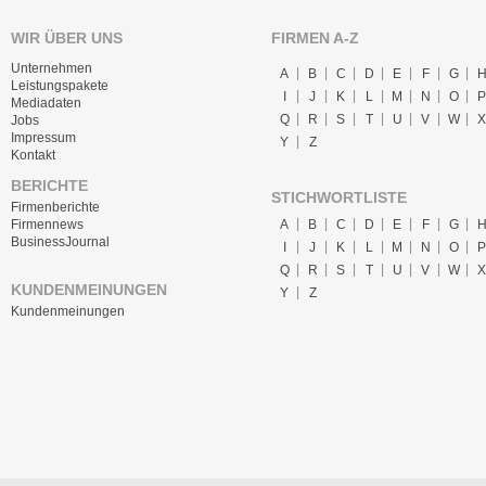
WIR ÜBER UNS
FIRMEN A-Z
Unternehmen
A
B
C
D
E
F
G
Leistungspakete
I
J
K
L
M
N
O
P
Mediadaten
Q
R
S
T
U
V
W
X
Jobs
Impressum
Y
Z
Kontakt
BERICHTE
STICHWORTLISTE
Firmenberichte
A
B
C
D
E
F
G
Firmennews
BusinessJournal
I
J
K
L
M
N
O
P
Q
R
S
T
U
V
W
X
KUNDENMEINUNGEN
Y
Z
Kundenmeinungen