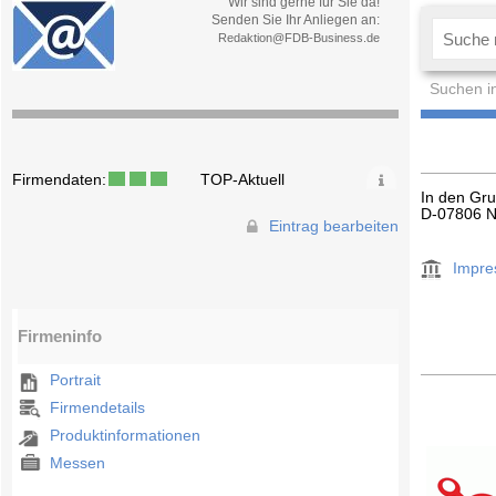
Wir sind gerne für Sie da!
Senden Sie Ihr Anliegen an:
Redaktion@FDB-Business.de
Suchen i
Firmendaten:
TOP-Aktuell
In den Gr
D-07806 N
Eintrag bearbeiten
Impr
Firmeninfo
Portrait
Firmendetails
Produktinformationen
Messen