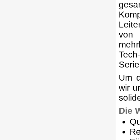
gesa
Kom
Leite
von 
mehrl
Tec
Serie
Um d
wir u
solid
Die 
Qu
Re