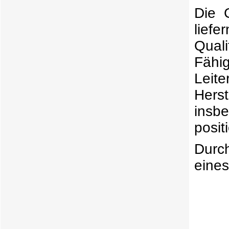
Die 
liefe
Qual
Fähi
Leit
Hers
insb
posit
Durc
eines