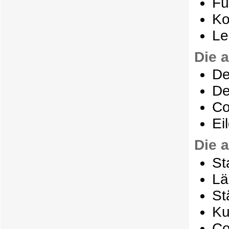
Fü
Ko
Le
Die 
De
De
Co
Ei
Die 
St
Lä
St
Ku
Co