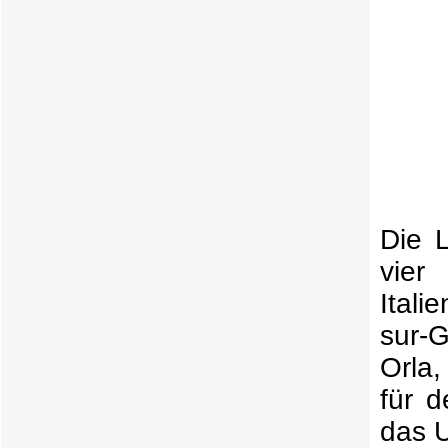
Die L
vier
Itali
sur-G
Orla,
für d
das 