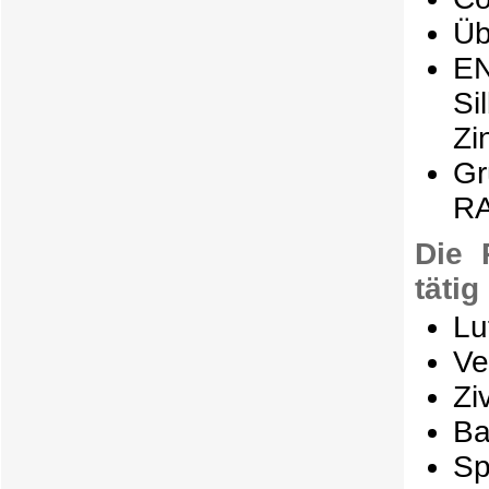
Üb
EN
Si
Zi
Gr
RA
Die 
tätig
Lu
Ve
Zi
Ba
Sp