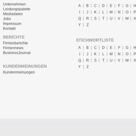
Unternehmen
A
B
C
D
E
F
G
Leistungspakete
I
J
K
L
M
N
O
P
Mediadaten
Q
R
S
T
U
V
W
X
Jobs
Impressum
Y
Z
Kontakt
BERICHTE
STICHWORTLISTE
Firmenberichte
A
B
C
D
E
F
G
Firmennews
BusinessJournal
I
J
K
L
M
N
O
P
Q
R
S
T
U
V
W
X
KUNDENMEINUNGEN
Y
Z
Kundenmeinungen