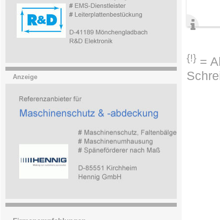
{!}
= Ab
Schre
Anzeige