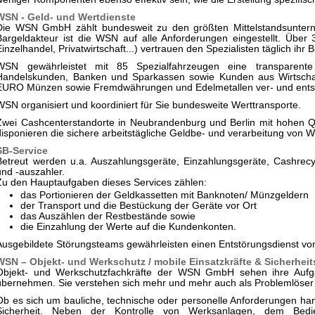
WSN - Geld- und Wertdienste
Die WSN GmbH zählt bundesweit zu den größten Mittelstandsunterne
Bargeldakteur ist die WSN auf alle Anforderungen eingestellt. Übe
Einzelhandel, Privatwirtschaft...) vertrauen den Spezialisten täglich ih
WSN gewährleistet mit 85 Spezialfahrzeugen eine transparente 
Handelskunden, Banken und Sparkassen sowie Kunden aus Wirtscha
EURO Münzen sowie Fremdwährungen und Edelmetallen ver- und ents
WSN organisiert und koordiniert für Sie bundesweite Werttransporte.
Zwei Cashcenterstandorte in Neubrandenburg und Berlin mit hohen 
disponieren die sichere arbeitstägliche Geldbe- und verarbeitung von 
SB-Service
Betreut werden u.a. Auszahlungsgeräte, Einzahlungsgeräte, Cashrecy
und -auszahler.
Zu den Hauptaufgaben dieses Services zählen:
das Portionieren der Geldkassetten mit Banknoten/ Münzgeldern
der Transport und die Bestückung der Geräte vor Ort
das Auszählen der Restbestände sowie
die Einzahlung der Werte auf die Kundenkonten.
Ausgebildete Störungsteams gewährleisten einen Entstörungsdienst von
WSN – Objekt- und Werkschutz / mobile Einsatzkräfte & Sicherheit
Objekt- und Werkschutzfachkräfte der WSN GmbH sehen ihre Aufga
übernehmen. Sie verstehen sich mehr und mehr auch als Problemlöser 
Ob es sich um bauliche, technische oder personelle Anforderungen hand
Sicherheit. Neben der Kontrolle von Werksanlagen, dem Bedien