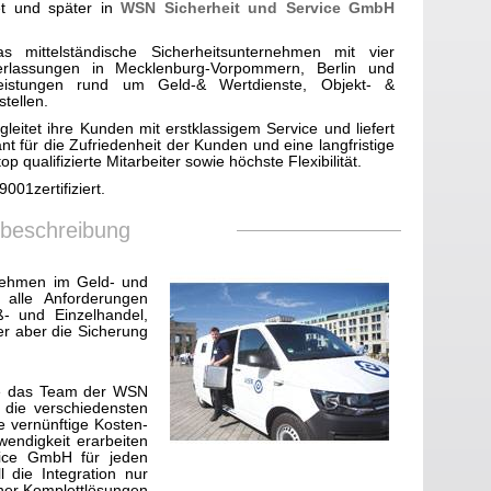
t und später in
WSN Sicherheit und Service GmbH
 mittelständische Sicherheitsunternehmen mit vier
erlassungen in Mecklenburg-Vorpommern, Berlin und
leistungen rund um Geld-& Wertdienste, Objekt- &
stellen.
itet ihre Kunden mit erstklassigem Service und liefert
 für die Zufriedenheit der Kunden und eine langfristige
 qualifizierte Mitarbeiter sowie höchste Flexibilität.
001zertifiziert.
sbeschreibung
nehmen im Geld- und
f alle Anforderungen
- und Einzelhandel,
der aber die Sicherung
Sie das Team der WSN
die verschiedensten
ne vernünftige Kosten-
endigkeit erarbeiten
vice GmbH für jeden
l die Integration nur
cher Komplettlösungen.