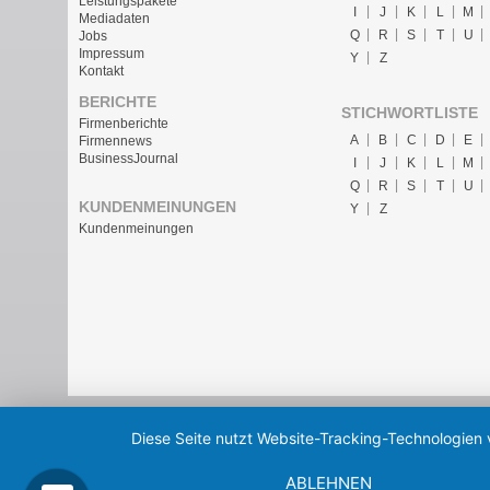
Leistungspakete
I
J
K
L
M
Mediadaten
Q
R
S
T
U
Jobs
Impressum
Y
Z
Kontakt
BERICHTE
STICHWORTLISTE
Firmenberichte
A
B
C
D
E
Firmennews
BusinessJournal
I
J
K
L
M
Q
R
S
T
U
KUNDENMEINUNGEN
Y
Z
Kundenmeinungen
Diese Seite nutzt Website-Tracking-Technologien 
ABLEHNEN