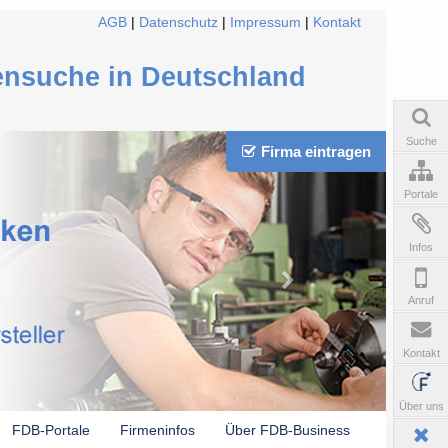
AGB
|
Datenschutz
|
Impressum
|
Kontakt
ensuche in Deutschland
Suche
Firma eintragen
Portale
Infos
Anruf
Kontakt
Über uns
FDB-Portale
Firmeninfos
Über FDB-Business