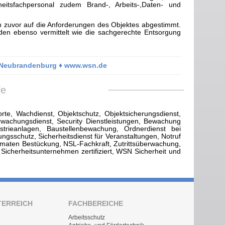
eitsfachpersonal zudem Brand-, Arbeits-,Daten- und
n zuvor auf die Anforderungen des Objektes abgestimmt.
n ebenso vermittelt wie die sachgerechte Entsorgung
3 Neubrandenburg ♦ www.wsn.de
fe
te, Wachdienst, Objektschutz, Objektsicherungsdienst,
wachungsdienst, Security Dienstleistungen, Bewachung
ieanlagen, Baustellenbewachung, Ordnerdienst bei
ungsschutz, Sicherheitsdienst für Veranstaltungen, Notruf
utomaten Bestückung, NSL-Fachkraft, Zutrittsüberwachung,
, Sicherheitsunternehmen zertifiziert, WSN Sicherheit und
TERREICH
FACHBEREICHE
Arbeitsschutz