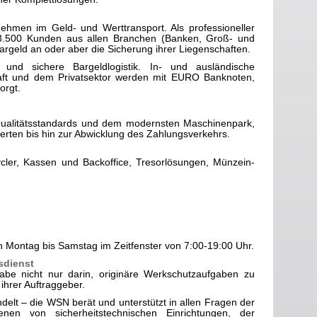
hmen im Geld- und Werttransport. Als professioneller
r 3.500 Kunden aus allen Branchen (Banken, Groß- und
r Bargeld an oder aber die Sicherung ihrer Liegenschaften.
und sichere Bargeldlogistik. In- und ausländische
ft und dem Privatsektor werden mit EURO Banknoten,
orgt.
Qualitätsstandards und dem modernsten Maschinenpark,
Werten bis hin zur Abwicklung des Zahlungsverkehrs.
cler, Kassen und Backoffice, Tresorlösungen, Münzein-
 Montag bis Samstag im Zeitfenster von 7:00-19:00 Uhr.
sdienst
be nicht nur darin, originäre Werkschutzaufgaben zu
ihrer Auftraggeber.
elt – die WSN berät und unterstützt in allen Fragen der
en von sicherheitstechnischen Einrichtungen, der