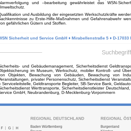
Alarmverfolgung und –bearbeitung gewährleistet das WSN-Sicherh
Umweltschutz.
Qualifikation und Ausbildung der eingesetzten Werkschutzkräfte werde
Sachkenntnisse zu Erste-Hilfe-Maßnahmen und Gefahrenabwehr werde
von gefährlichen Gütern und Stoffen.
WSN Sicherheit und Service GmbH ♦ Mirabellenstraße 5 ♦ D-1703
Suchbegrif
Sicherheits- und Gebäudemanagement, Sicherheitsdienst Geldtranspor
Objektsicherung im Museum, Werkschutz, mobiler Kontroll- und Über
von Objekten, Bewachung von Gebäuden, Bewachung von Industr
Veranstaltungen, privater Personenschutz, Sicherheitsdienst Veranstalt
u Serviceleitstelle, Geldtransporte Begleiter, SB-Service Bank, Gelda
Sicherheitsdienst Werttransporte, Sicherheitsdienstleister Deutschland
Service GmbH, Neubrandenburg, D-Mecklenburg-Vorpommern
REGIONAL DEUTSCHLAND
REGIONAL ÖS
Baden Württemberg
Burgenland
F
G
H