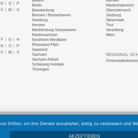
Bayern
Kärnten
N
O
P
Berlin
Niederösterreich
V
W
X
Brandenburg
Oberösterreich
Bremen / Bremerhaven
Salzburg
Hamburg
Steiermark
Hessen
Tirol
Mecklenburg Vorpommern
Vorarlberg
Niedersachsen
Wien
F
G
H
Nordrhein Westfalen
Rheinland Pfalz
N
O
P
Saarland
V
W
X
REGIONAL SC
Sachsen
Sachsen Anhalt
Firmendatenbanke
Schleswig Holstein
Thüringen
von Dritten, um ihre Dienste anzubieten, stetig zu verbessern und
AKZEPTIEREN