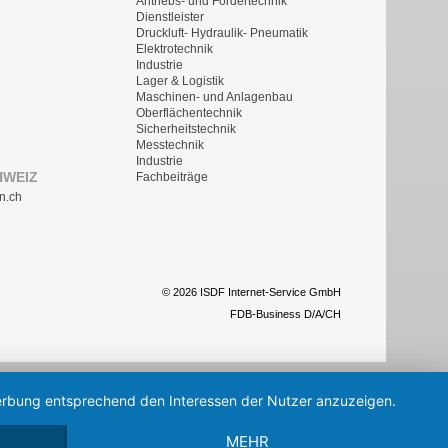
Antriebs- und Fördertechnik
Dienstleister
Druckluft- Hydraulik- Pneumatik
Elektrotechnik
Industrie
Lager & Logistik
Maschinen- und Anlagenbau
Oberflächentechnik
Sicherheitstechnik
Messtechnik
Industrie
HWEIZ
Fachbeiträge
n.ch
© 2026 ISDF Internet-Service GmbH
FDB-Business D/A/CH
 Werbung entsprechend den Interessen der Nutzer anzuzeigen.
MEHR