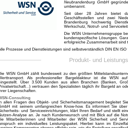
Neubrandenburg GmbH
gegründe
umbenannt.
Seit über 28 Jahren bietet das
Geschäftsstellen und zwei Nied
Brandenburg hochwertig Dienst
Werkschutz, Notruf- und Serviceleit
Die WSN Unternehmensgruppe begle
kundenspezifische Lösungen. Garant
erfolgreiche Zusammenarbeit sind top
Alle Prozesse und Dienstleistungen sind selbstverständlich DIN EN ISO 9
Produkt- und Leistung
Die WSN GmbH zählt bundesweit zu den größten Mittelstandsunter
Werttransport. Als professioneller Bargeldakteur ist die WSN au
eingestellt. Über 3.500 Kunden aus allen Branchen (Banken, Groß
Privatwirtschaft...) vertrauen den Spezialisten täglich ihr Bargeld an o
ihrer Liegenschaften.
WSN-Consulting
In allen Fragen des Objekt- und Sicherheitsmanagement begleitet 
GmbH mit seinem umfangreichen Know-how. Es informiert Sie über 
Sicherheits- und Serviceeinrichtungen, klärt Ihren Bedarf und stellt ei
Nutzen-Analyse an. Je nach Kundenwunsch und mit Blick auf die Notw
die Mitarbeiterinnen und Mitarbeiter der WSN Sicherheit und Ser
Anspruch ein individuelles Leistungspaket. Hierbei kann im Einzelfal
weniger Komponenten ebenso effektiv sein, wie die Erstellung spezifis