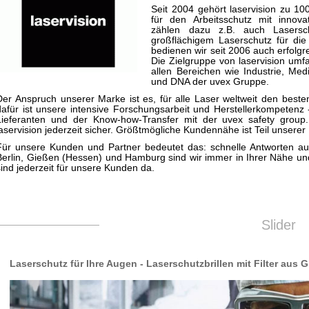
Seit 2004 gehört laservision zu 1
für den Arbeitsschutz mit innova
zählen dazu z.B. auch Laserschu
großflächigem Laserschutz für die
bedienen wir seit 2006 auch erfolg
Die Zielgruppe von laservision umf
allen Bereichen wie Industrie, Medi
und DNA der uvex Gruppe.
Der Anspruch unserer Marke ist es, für alle Laser weltweit den bes
dafür ist unsere intensive Forschungsarbeit und Herstellerkompetenz 
Lieferanten und der Know-how-Transfer mit der uvex safety group.
laservision jederzeit sicher. Größtmögliche Kundennähe ist Teil unsere
Für unsere Kunden und Partner bedeutet das: schnelle Antworten auf
Berlin, Gießen (Hessen) und Hamburg sind wir immer in Ihrer Nähe und 
sind jederzeit für unsere Kunden da.
Slider
Laserschutzlösungen, die individuell gef