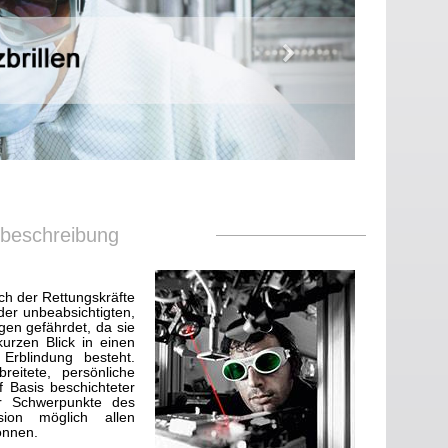
sbeschreibung
ch der Rettungskräfte
der unbeabsichtigten,
gen gefährdet, da sie
kurzen Blick in einen
 Erblindung besteht.
reitete, persönliche
 Basis beschichteter
er Schwerpunkte des
ision möglich allen
önnen.