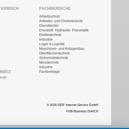
TERREICH
FACHBEREICHE
Arbeitsschutz
Antriebs- und Fördertechnik
Dienstleister
Druckluft- Hydraulik- Pneumatik
Elektrotechnik
Industrie
Lager & Logistik
Maschinen- und Anlagenbau
Oberflächentechnik
Sicherheitstechnik
Messtechnik
Industrie
HWEIZ
Fachbeiträge
n.ch
© 2026 ISDF Internet-Service GmbH
FDB-Business D/A/CH