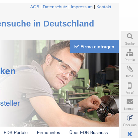
AGB
|
Datenschutz
|
Impressum
|
Kontakt
ensuche in Deutschland
Suche
Firma eintragen
Portale
Infos
Anruf
Kontakt
Über uns
FDB-Portale
Firmeninfos
Über FDB-Business