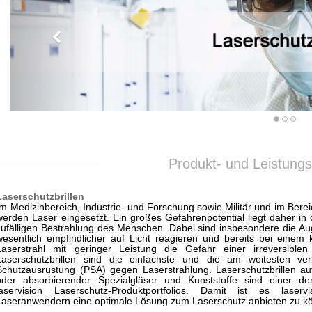
Produkt- und Leistung
Laserschutzbrillen
Im Medizinbereich, Industrie- und Forschung sowie Militär und im Berei
werden Laser eingesetzt. Ein großes Gefahrenpotential liegt daher in 
zufälligen Bestrahlung des Menschen. Dabei sind insbesondere die Au
wesentlich empfindlicher auf Licht reagieren und bereits bei einem 
Laserstrahl mit geringer Leistung die Gefahr einer irreversiblen
Laserschutzbrillen sind die einfachste und die am weitesten verb
Schutzausrüstung (PSA) gegen Laserstrahlung. Laserschutzbrillen auf
oder absorbierender Spezialgläser und Kunststoffe sind einer d
laservision Laserschutz-Produktportfolios. Damit ist es laserv
Laseranwendern eine optimale Lösung zum Laserschutz anbieten zu k