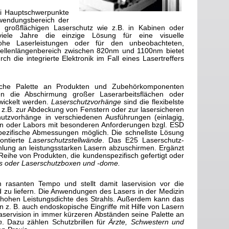
rei Hauptschwerpunkte
nwendungsbereich der
n großflächigen Laserschutz wie z.B. in Kabinen oder
viele Jahre die einzige Lösung für eine visuelle
he Laserleistungen oder für den unbeobachteten,
 Wellenlängenbereich zwischen 820nm und 1100nm bietet
ch die integrierte Elektronik im Fall eines Lasertreffers
reiche Palette an Produkten und Zubehörkomponenten
nen die Abschirmung großer Laserarbeitsflächen oder
wickelt werden.
Laserschutzvorhänge
sind die flexibelste
 z.B. zur Abdeckung von Fenstern oder zur lasersicheren
utzvorhänge in verschiedenen Ausführungen (einlagig,
en oder Labors mit besonderen Anforderungen bzgl. ESD
ezifische Abmessungen möglich. Die schnellste Lösung
ontierte
Laserschutzstellwände
. Das E25 Laserschutz-
ahlung an leistungsstarken Lasern abzuschirmen. Ergänzt
ihe von Produkten, die kundenspezifisch gefertigt oder
los oder Laserschutzboxen und -dome.
 rasanten Tempo und stellt damit laservision vor die
zu liefern. Die Anwendungen des Lasers in der Medizin
r hohen Leistungsdichte des Strahls. Außerdem kann das
en z. B. auch endoskopische Eingriffe mit Hilfe von Lasern
aservision in immer kürzeren Abständen seine Palette an
h
. Dazu zählen Schutzbrillen für
Ärzte, Schwestern und