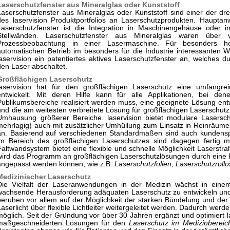
Laserschutzfenster aus Mineralglas oder Kunststoff
Laserschutzfenster aus Mineralglas oder Kunststoff sind einer der d
des laservision Produktportfolios an Laserschutzprodukten. Haupta
Laserschutzfenster ist die Integration in Maschinengehäuse oder i
Stellwänden. Laserschutzfenster aus Mineralglas waren über 
Prozessbeobachtung in einer Lasermaschine. Für besonders ho
automatischen Betrieb im besonders für die Industrie interessanten
laservision ein patentiertes aktives Laserschutzfenster an, welches dur
den Laser abschaltet.
Großflächigen Laserschutz
laservision hat für den großflächigen Laserschutz eine umfang
entwickelt. Mit deren Hilfe kann für alle Applikationen, bei de
Publikumsbereiche realisiert werden muss, eine geeignete Lösung ent
und die am weitesten verbreitete Lösung für großflächigen Laserschutz
Umhausung größerer Bereiche. laservision bietet modulare Lasersch
mehrlagig) auch mit zusätzlicher Umhüllung zum Einsatz in Reinräum
an. Basierend auf verschiedenen Standardmaßen sind auch kundensp
im Bereich des großflächigen Laserschutzes sind dagegen fertig m
Faltwandsystem bietet eine flexible und schnelle Möglichkeit Laserstr
wird das Programm an großflächigen Laserschutzlösungen durch eine Re
angepasst werden können, wie z.B.
Laserschutzfolien, Laserschutzrol
Medizinischer Laserschutz
Die Vielfalt der Laseranwendungen in der Medizin wächst in einem
wachsende Herausforderung adäquaten Laserschutz zu entwickeln und 
beruhen vor allem auf der Möglichkeit der starken Bündelung und de
Laserlicht über flexible Lichtleiter weitergeleitet werden. Dadurch werd
möglich. Seit der Gründung vor über 30 Jahren ergänzt und optimiert l
maßgeschneiderten Lösungen für den
Laserschutz im Medizinbereic