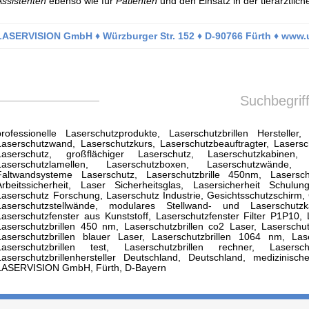
Assistenten
ebenso wie für
Patienten
und den Einsatz in der tierärztlich
LASERVISION GmbH ♦ Würzburger Str. 152 ♦ D-90766 Fürth ♦ www.u
Suchbegrif
professionelle Laserschutzprodukte, Laserschutzbrillen Hersteller, 
Laserschutzwand, Laserschutzkurs, Laserschutzbeauftragter, Laserschut
Laserschutz, großflächiger Laserschutz, Laserschutzkabinen, L
Laserschutzlamellen, Laserschutzboxen, Laserschutzwände, 
Faltwandsysteme Laserschutz, Laserschutzbrille 450nm, Lasersch
Arbeitssicherheit, Laser Sicherheitsglas, Lasersicherheit Schulun
Laserschutz Forschung, Laserschutz Industrie, Gesichtsschutzschirm, 
Laserschutzstellwände, modulares Stellwand- und Laserschutzk
Laserschutzfenster aus Kunststoff, Laserschutzfenster Filter P1P10, 
Laserschutzbrillen 450 nm, Laserschutzbrillen co2 Laser, Laserschutzb
Laserschutzbrillen blauer Laser, Laserschutzbrillen 1064 nm, Lase
Laserschutzbrillen test, Laserschutzbrillen rechner, Lasersch
Laserschutzbrillenhersteller Deutschland, Deutschland, medizinische
LASERVISION GmbH, Fürth, D-Bayern