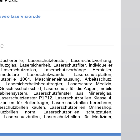
en Praxis.
vex-laservision.de
fe
Justierbrille, Laserschutzfenster, Laserschutzvorhang,
zglas, Lasersicherheit, Laserschutzfilter, individueller
aserschutzrollos, Laserschutzvorhänge Hersteller,
modulare Laserschutzwände, Laserschutzplatten,
utzbrille 1064, Maschineneinhausung, Arbeitsschutz,
g, Lasersicherheitsbeauftragter, Laserschutz Medizin,
Gesichtsschutzschild, Laserschutz für die Augen, mobile
abinensystem, Laserschutzfenster aus Mineralglas,
Laserschutzfenster P1P12, Laserschutzbrillen Klasse 4,
rillen für Brillenträger, Laserschutzbrillen berechnen,
rschutzbrillen kaufen, Laserschutzbrillen Onlineshop,
utzbrillen norm, Laserschutzbrillen schutzstufen,
 Laserschutzbrillen, Laserschutzbrillen für Mediziner,