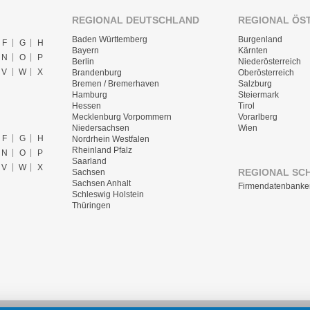
REGIONAL DEUTSCHLAND
REGIONAL ÖS
Baden Württemberg
Burgenland
F
G
H
Bayern
Kärnten
N
O
P
Berlin
Niederösterreich
V
W
X
Brandenburg
Oberösterreich
Bremen / Bremerhaven
Salzburg
Hamburg
Steiermark
Hessen
Tirol
Mecklenburg Vorpommern
Vorarlberg
Niedersachsen
Wien
F
G
H
Nordrhein Westfalen
Rheinland Pfalz
N
O
P
Saarland
V
W
X
REGIONAL SC
Sachsen
Sachsen Anhalt
Firmendatenbanke
Schleswig Holstein
Thüringen