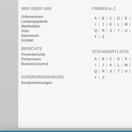
WIR ÜBER UNS
FIRMEN A-Z
Unternehmen
A
B
C
D
E
Leistungspakete
I
J
K
L
M
Mediadaten
Q
R
S
T
U
Jobs
Impressum
Y
Z
Kontakt
BERICHTE
STICHWORTLISTE
Firmenberichte
A
B
C
D
E
Firmennews
BusinessJournal
I
J
K
L
M
Q
R
S
T
U
KUNDENMEINUNGEN
Y
Z
Kundenmeinungen