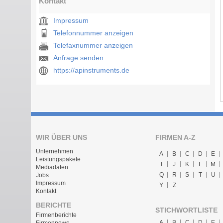
Kontakt
Impressum
Telefonnummer anzeigen
Telefaxnummer anzeigen
Anfrage senden
https://apinstruments.de
WIR ÜBER UNS
FIRMEN A-Z
Unternehmen
A
B
C
D
E
Leistungspakete
I
J
K
L
M
Mediadaten
Q
R
S
T
U
Jobs
Impressum
Y
Z
Kontakt
BERICHTE
STICHWORTLISTE
Firmenberichte
A
B
C
D
E
Firmennews