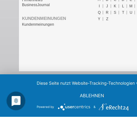
BusinessJournal
I
J
K
L
M
Q
R
S
T
U
KUNDENMEINUNGEN
Y
Z
Kundenmeinungen
Diese Seite nutzt Website-Tracking-Technologien 
ABLEHNEN
Powered by
&