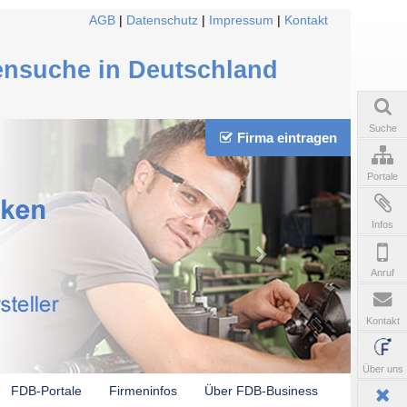
AGB
|
Datenschutz
|
Impressum
|
Kontakt
ensuche in Deutschland
Suche
Firma eintragen
Portale
Infos
Anruf
Kontakt
Über uns
FDB-Portale
Firmeninfos
Über FDB-Business