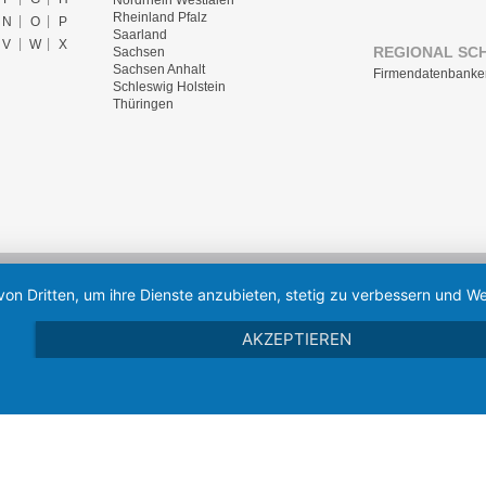
Rheinland Pfalz
N
O
P
Saarland
V
W
X
REGIONAL SC
Sachsen
Sachsen Anhalt
Firmendatenbanke
Schleswig Holstein
Thüringen
von Dritten, um ihre Dienste anzubieten, stetig zu verbessern und
AKZEPTIEREN