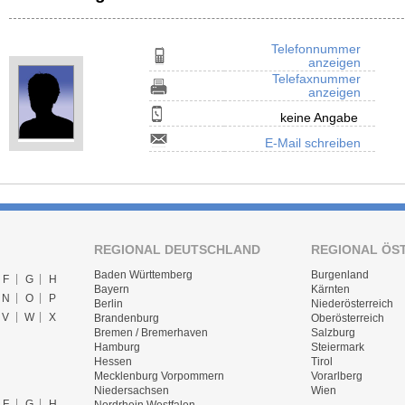
Telefonnummer
anzeigen
Telefaxnummer
anzeigen
keine Angabe
E-Mail schreiben
REGIONAL DEUTSCHLAND
REGIONAL ÖS
Baden Württemberg
Burgenland
F
G
H
Bayern
Kärnten
N
O
P
Berlin
Niederösterreich
V
W
X
Brandenburg
Oberösterreich
Bremen / Bremerhaven
Salzburg
Hamburg
Steiermark
Hessen
Tirol
Mecklenburg Vorpommern
Vorarlberg
Niedersachsen
Wien
F
G
H
Nordrhein Westfalen