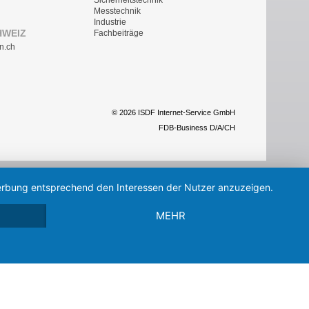
Messtechnik
Industrie
HWEIZ
Fachbeiträge
n.ch
© 2026 ISDF Internet-Service GmbH
FDB-Business D/A/CH
 Werbung entsprechend den Interessen der Nutzer anzuzeigen.
MEHR