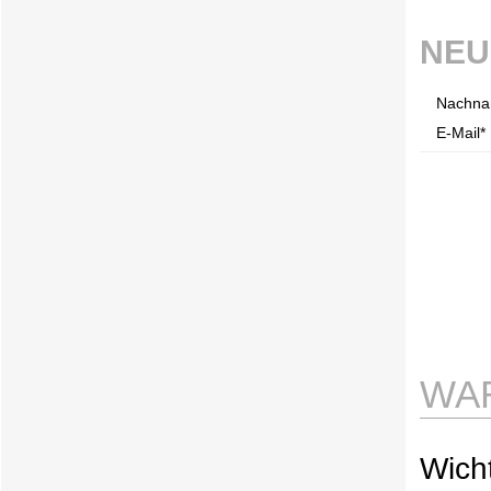
NEU
Nachna
E-Mail* 
WA
Wicht