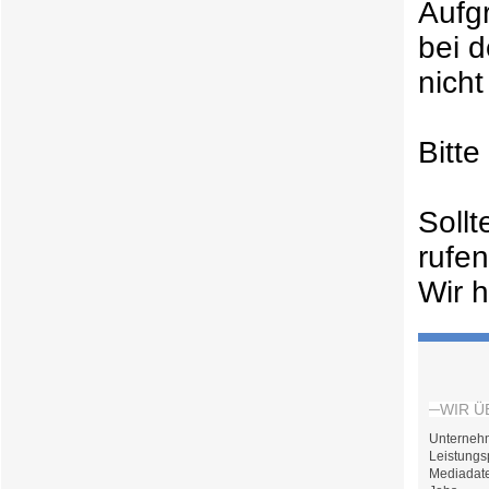
Aufg
bei 
nicht
Bitt
Soll
rufe
Wir h
WIR Ü
Unterneh
Leistungs
Mediadat