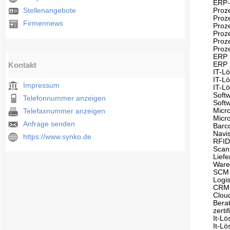
ERP-
Stellenangebote
Proz
Proz
Firmennews
Proz
Proze
Proz
Proz
ERP 
Kontakt
ERP 
IT-L
IT-L
Impressum
IT-Lö
Softw
Telefonnummer anzeigen
Soft
Micr
Telefaxnummer anzeigen
Micr
Anfrage senden
Barc
Navi
https://www.synko.de
RFI
Scan
Liefe
Ware
SCM
Logis
CRM
Clou
Bera
zerti
It-Lö
It-L