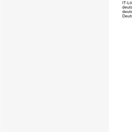
IT-Lö
deut
deut
Deut