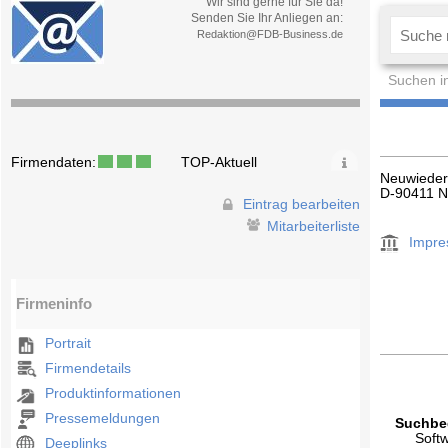
Wir sind gerne für Sie da!
Senden Sie Ihr Anliegen an:
Redaktion@FDB-Business.de
Suchen i
Firmendaten:
TOP-Aktuell
Neuwieder
D-90411 N
Eintrag bearbeiten
Mitarbeiterliste
Impr
Firmeninfo
Portrait
Firmendetails
Produktinformationen
Pressemeldungen
Suchbeg
Softw
Deeplinks