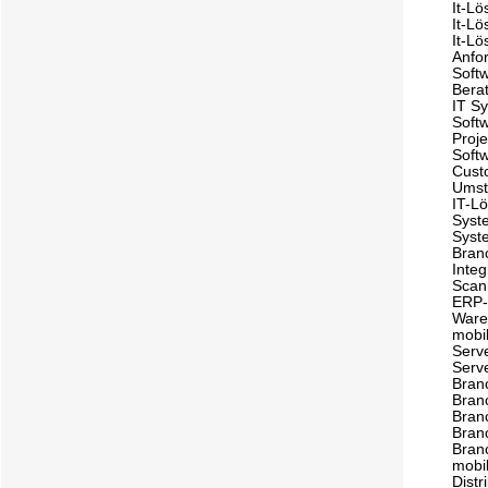
It-L
It-Lö
It-L
Anfo
Soft
Bera
IT S
Soft
Proj
Soft
Cust
Umst
IT-L
Syst
Syst
Bran
Inte
Scan
ERP-
Ware
mobi
Serv
Serv
Bran
Branc
Bran
Bran
Bran
mobi
Distr