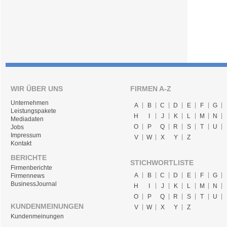
WIR ÜBER UNS
FIRMEN A-Z
Unternehmen
A
B
C
D
E
F
G
Leistungspakete
H
I
J
K
L
M
N
Mediadaten
O
P
Q
R
S
T
U
Jobs
Impressum
V
W
X
Y
Z
Kontakt
BERICHTE
STICHWORTLISTE
Firmenberichte
A
B
C
D
E
F
G
Firmennews
BusinessJournal
H
I
J
K
L
M
N
O
P
Q
R
S
T
U
KUNDENMEINUNGEN
V
W
X
Y
Z
Kundenmeinungen