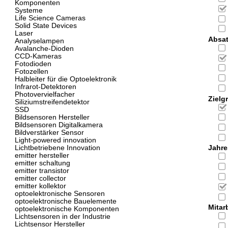
Komponenten
Systeme
Life Science Cameras
Solid State Devices
Laser
Absat
Analyselampen
Avalanche-Dioden
CCD-Kameras
Fotodioden
Fotozellen
Halbleiter für die Optoelektronik
Infrarot-Detektoren
Photovervielfacher
Zielg
Siliziumstreifendetektor
SSD
Bildsensoren Hersteller
Bildsensoren Digitalkamera
Bildverstärker Sensor
Light-powered innovation
Lichtbetriebene Innovation
Jahre
emitter hersteller
emitter schaltung
emitter transistor
emitter collector
emitter kollektor
optoelektronische Sensoren
optoelektronische Bauelemente
Mitarb
optoelektronische Komponenten
Lichtsensoren in der Industrie
Lichtsensor Hersteller