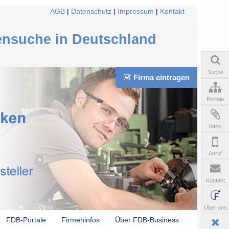
AGB
|
Datenschutz
|
Impressum
|
Kontakt
ensuche in Deutschland
Suche
Firma eintragen
Portale
Infos
Anruf
Kontakt
Über uns
FDB-Portale
Firmeninfos
Über FDB-Business