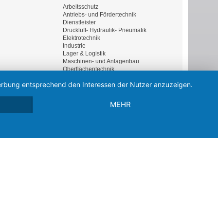
Arbeitsschutz
Antriebs- und Fördertechnik
Dienstleister
Druckluft- Hydraulik- Pneumatik
Elektrotechnik
Industrie
Lager & Logistik
Maschinen- und Anlagenbau
Oberflächentechnik
Sicherheitstechnik
 Werbung entsprechend den Interessen der Nutzer anzuzeigen.
Messtechnik
Industrie
HWEIZ
Fachbeiträge
MEHR
n.ch
© 2026 ISDF Internet-Service GmbH
FDB-Business D/A/CH