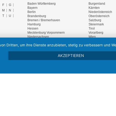
Baden Württemberg
Burgenland
F
G
Bayern
Kärnten
M
N
Berlin
Niederösterreich
T
U
Brandenburg
Oberösterreich
Bremen / Bremerhaven
Salzburg
Hamburg
Steiermark
Hessen
Tirol
Mecklenburg Vorpommern
Vorarlberg
Niedersachsen
Wien
F
G
Nordrhein Westfalen
von Dritten, um ihre Dienste anzubieten, stetig zu verbessern und
Rheinland Pfalz
M
N
Saarland
T
U
REGIONAL SC
Sachsen
AKZEPTIEREN
Sachsen Anhalt
Firmendatenbanke
Schleswig Holstein
Thüringen