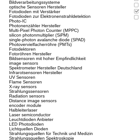
Bildverarbeitungssysteme
optische Sensoren Hersteller
Fotodioden mit Verstärker
Fotodioden zur Elektronenstrahldetektion
Photo-IC
Photonenzähler Hersteller
Multi-Pixel Photon Counter (MPPC)
silicon photonmultiplier (SiPM)
single-photon avalanche diode (SPAD)
Photovervielfacherröhre (PMTs)
Fotodektoren
Fotoröhren Hersteller
Bildsensoren mit hoher Empfindlichkeit
image sensors
Spektrometer Hersteller Deutschland
Infrarotsensoren Hersteller
UV Sensoren
Flame Sensoren
X-ray sensors
Strahlungssensoren
Radiation sensors
Distance image sensors
encoder module
Halbleiterlaser
Laser semiconductor
Leuchtdioden Anbieter
LED Photodioden
Lichtquellen Dioden
Strahlungsquellen für Technik und Medizin
Strahlungsquellen Spektroskopie