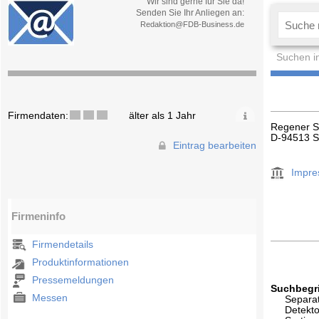
Wir sind gerne für Sie da!
Senden Sie Ihr Anliegen an:
Redaktion@FDB-Business.de
Suchen i
Firmendaten:
älter als 1 Jahr
Regener S
D-94513 
Eintrag bearbeiten
Impr
Firmeninfo
Firmendetails
Produktinformationen
Pressemeldungen
Suchbegri
Messen
Separa
Detekt