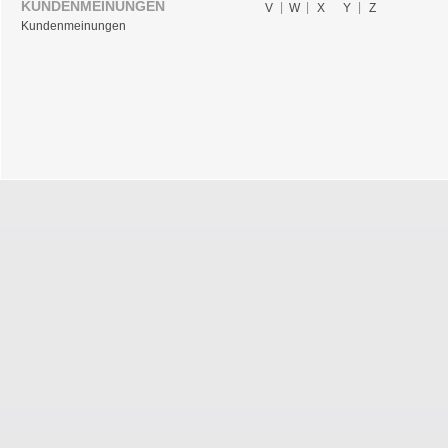
KUNDENMEINUNGEN
V
W
X
Y
Z
Kundenmeinungen