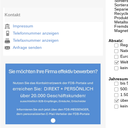
Sortier
Sortier
Separi
Recycli
Kontakt
Produk
Metall
Impressum
Fremds
Magnet
Telefonnummer anzeigen
Telefaxnummer anzeigen
Absatz:
Reg
Anfrage senden
Nati
Eur
Welt
kei
Jahresum
bis
500
1.5
übe
kei