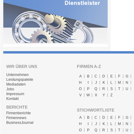
WIR ÜBER UNS
FIRMEN A-Z
Unternehmen
A
B
C
D
E
F
G
Leistungspakete
H
I
J
K
L
M
N
Mediadaten
O
P
Q
R
S
T
U
Jobs
Impressum
V
W
X
Y
Z
Kontakt
BERICHTE
STICHWORTLISTE
Firmenberichte
A
B
C
D
E
F
G
Firmennews
BusinessJournal
H
I
J
K
L
M
N
O
P
Q
R
S
T
U