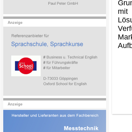
Gru
mit
Lös
Anzeige
Ver
Mark
Aufb
Anzeige