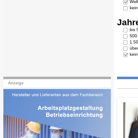
Welt
kei
Jahr
bis
500
1.5
übe
kei
Anzeige