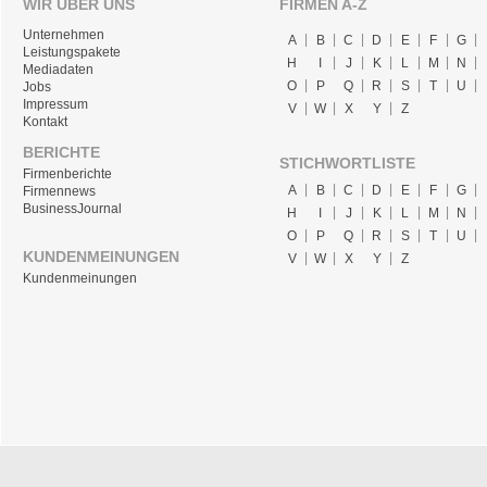
WIR ÜBER UNS
FIRMEN A-Z
Unternehmen
A
B
C
D
E
F
G
Leistungspakete
H
I
J
K
L
M
N
Mediadaten
O
P
Q
R
S
T
U
Jobs
Impressum
V
W
X
Y
Z
Kontakt
BERICHTE
STICHWORTLISTE
Firmenberichte
A
B
C
D
E
F
G
Firmennews
BusinessJournal
H
I
J
K
L
M
N
O
P
Q
R
S
T
U
KUNDENMEINUNGEN
V
W
X
Y
Z
Kundenmeinungen