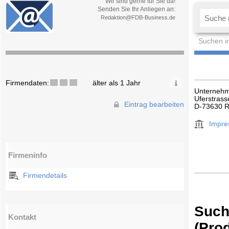
Wir sind gerne für Sie da!
Senden Sie Ihr Anliegen an:
Redaktion@FDB-Business.de
Suchen i
Firmendaten:
älter als 1 Jahr
Unternehm
Uferstrass
Eintrag bearbeiten
D-73630 
Impr
Firmeninfo
Firmendetails
Such
Kontakt
(Pro