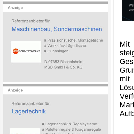
Anzeige
Mit
ste
Ges
Gru
mit
Lös
Anzeige
Ver
Mark
Aufb