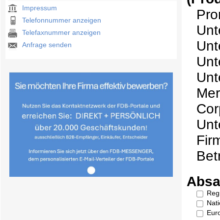
Impressum
Pr
Telefonnummer anzeigen
Unt
Telefaxnummer anzeigen
Unt
Anfrage senden
Unt
Unt
Mer
Cor
Unt
Fir
Bet
Absa
Reg
Nati
Eur