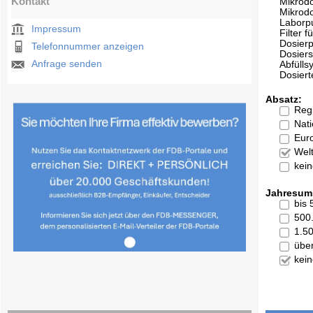
Kontakt
Mikrod
Mikrod
Labor
Impressum
Filter f
Dosier
Telefonnummer anzeigen
Dosier
Anfrage senden
Abfülls
Dosiert
Absatz:
Reg
Nati
Eur
Welt
kei
Jahresum
bis
500
1.5
übe
kei