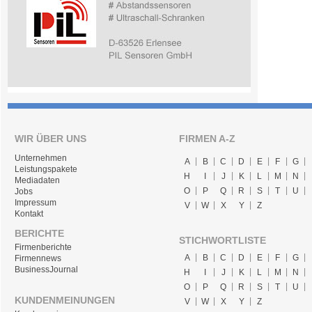
WIR ÜBER UNS
FIRMEN A-Z
Unternehmen
A
B
C
D
E
F
G
Leistungspakete
H
I
J
K
L
M
N
Mediadaten
O
P
Q
R
S
T
U
Jobs
Impressum
V
W
X
Y
Z
Kontakt
BERICHTE
STICHWORTLISTE
Firmenberichte
A
B
C
D
E
F
G
Firmennews
BusinessJournal
H
I
J
K
L
M
N
O
P
Q
R
S
T
U
KUNDENMEINUNGEN
V
W
X
Y
Z