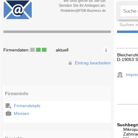
Wir sind gerne für Sie da!
Senden Sie Ihr Anliegen an:
Redaktion@FDB-Business.de
Suchen i
Firmendaten:
aktuell
Bleicheruf
D-19053 S
Eintrag bearbeiten
Impr
Firmeninfo
Firmendetails
Messen
Suchbegri
Mikrop
Zahnr