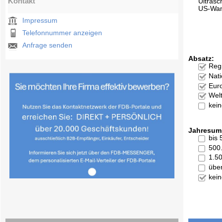
Kontakt
Ultrasc
US-Wan
Impressum
Telefonnummer anzeigen
Anfrage senden
Absatz:
Reg
Nati
Eur
Welt
kei
Jahresum
bis
500
1.5
übe
kei