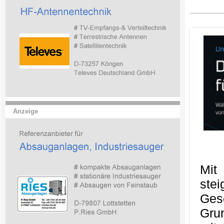
Anzeige
Mit
ste
Ges
Gru