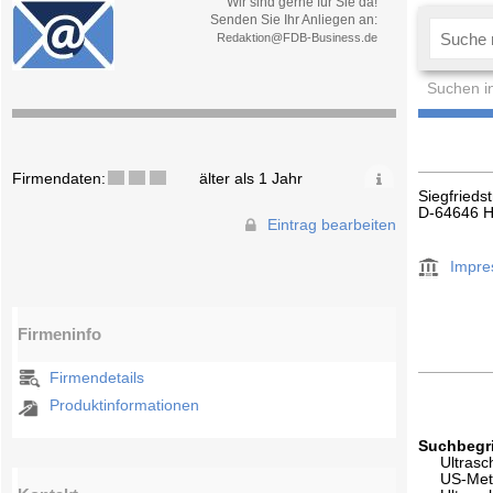
Wir sind gerne für Sie da!
Senden Sie Ihr Anliegen an:
Redaktion@FDB-Business.de
Suchen i
Firmendaten:
älter als 1 Jahr
Siegfrieds
D-64646 
Eintrag bearbeiten
Impr
Firmeninfo
Firmendetails
Produktinformationen
Suchbegri
Ultrasc
US-Met