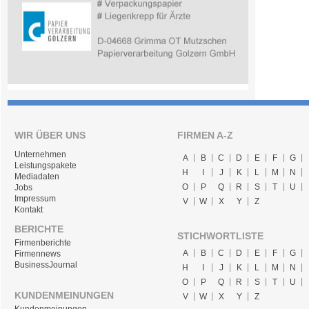
WIR ÜBER UNS
FIRMEN A-Z
Unternehmen
A
B
C
D
E
F
G
Leistungspakete
H
I
J
K
L
M
N
Mediadaten
O
P
Q
R
S
T
U
Jobs
Impressum
V
W
X
Y
Z
Kontakt
BERICHTE
STICHWORTLISTE
Firmenberichte
A
B
C
D
E
F
G
Firmennews
BusinessJournal
H
I
J
K
L
M
N
O
P
Q
R
S
T
U
KUNDENMEINUNGEN
V
W
X
Y
Z
Kundenmeinungen