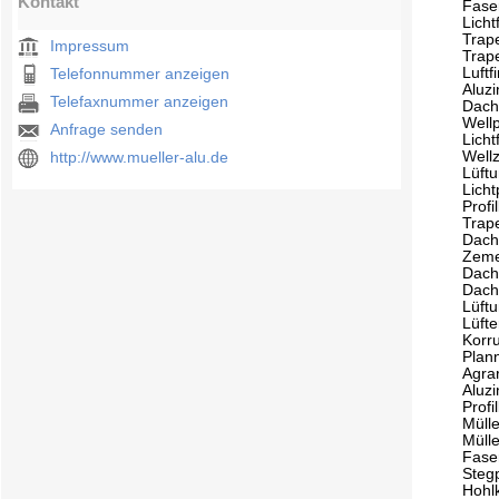
Kontakt
Fase
Lichtf
Trap
Impressum
Trap
Luftfi
Telefonnummer anzeigen
Aluzi
Telefaxnummer anzeigen
Dachz
Wellp
Anfrage senden
Licht
Well
http://www.mueller-alu.de
Lüftu
Licht
Profi
Trape
Dach
Zeme
Dach
Dach
Lüftu
Lüfte
Korr
Plan
Agrar
Aluz
Profi
Müll
Müll
Fase
Steg
Hohl