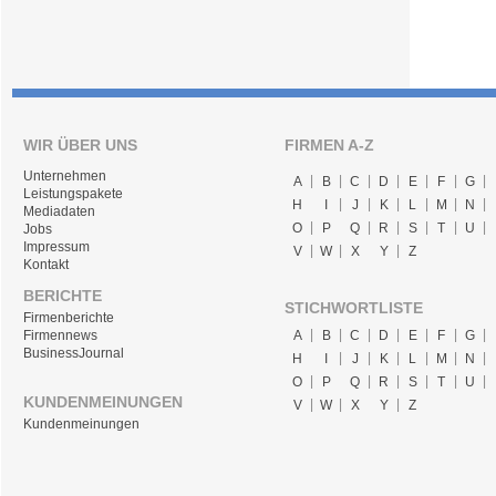
WIR ÜBER UNS
FIRMEN A-Z
Unternehmen
A
B
C
D
E
F
G
Leistungspakete
H
I
J
K
L
M
N
Mediadaten
O
P
Q
R
S
T
U
Jobs
Impressum
V
W
X
Y
Z
Kontakt
BERICHTE
STICHWORTLISTE
Firmenberichte
A
B
C
D
E
F
G
Firmennews
BusinessJournal
H
I
J
K
L
M
N
O
P
Q
R
S
T
U
KUNDENMEINUNGEN
V
W
X
Y
Z
Kundenmeinungen