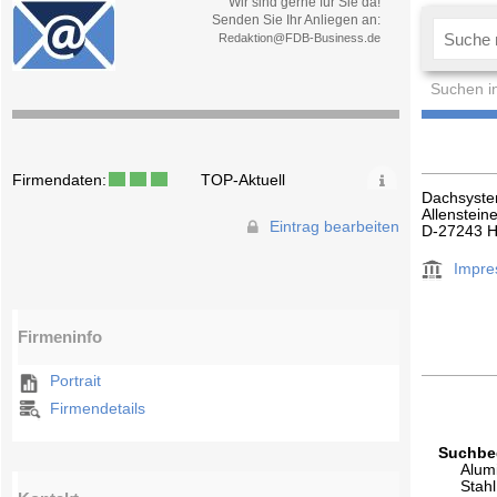
Wir sind gerne für Sie da!
Senden Sie Ihr Anliegen an:
Redaktion@FDB-Business.de
Suchen i
Firmendaten:
TOP-Aktuell
Dachsyste
Allenstein
Eintrag bearbeiten
D-27243 H
Impr
Firmeninfo
Portrait
Firmendetails
Suchbeg
Alum
Stahl