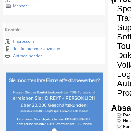
Messen
Spe
Tra
Sup
Kontakt
Sof
Impressum
Tou
Telefonnummer anzeigen
Do
Anfrage senden
Vol
Log
Aut
Pro
Absa
Reg
Nati
Eur