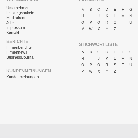
Unternehmen
A
B
C
D
E
F
G
Leistungspakete
H
I
J
K
L
M
N
Mediadaten
O
P
Q
R
S
T
U
Jobs
Impressum
V
W
X
Y
Z
Kontakt
BERICHTE
STICHWORTLISTE
Firmenberichte
A
B
C
D
E
F
G
Firmennews
BusinessJournal
H
I
J
K
L
M
N
O
P
Q
R
S
T
U
KUNDENMEINUNGEN
V
W
X
Y
Z
Kundenmeinungen