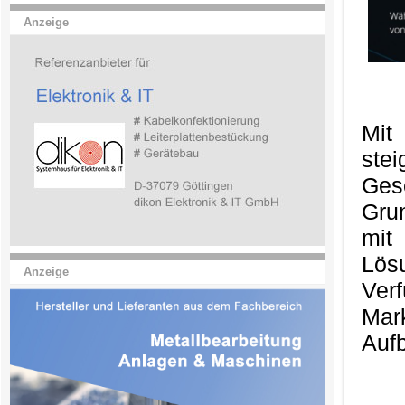
Anzeige
Mit
ste
Ges
Gru
mit
Lös
Anzeige
Ver
Mark
Aufb