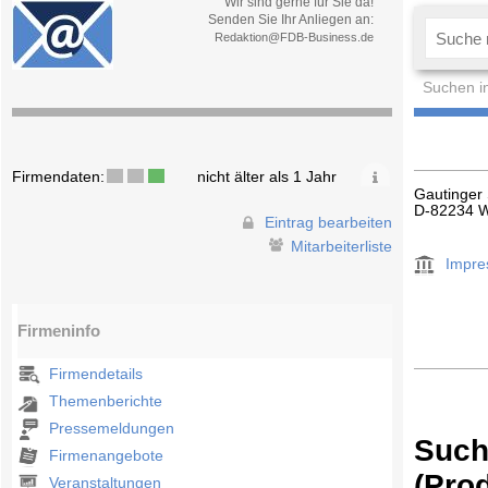
Wir sind gerne für Sie da!
Senden Sie Ihr Anliegen an:
Redaktion@FDB-Business.de
Suchen i
Firmendaten:
nicht älter als 1 Jahr
Gautinger 
D-82234 W
Eintrag bearbeiten
Mitarbeiterliste
Impr
Firmeninfo
Firmendetails
Themenberichte
Pressemeldungen
Such
Firmenangebote
(Pro
Veranstaltungen