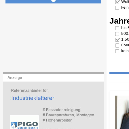
Welt
kei
Jahr
bis
500
1.5
übe
kei
Anzeige