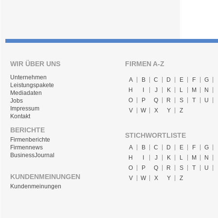
WIR ÜBER UNS
FIRMEN A-Z
Unternehmen
A
B
C
D
E
F
G
Leistungspakete
H
I
J
K
L
M
N
Mediadaten
O
P
Q
R
S
T
U
Jobs
Impressum
V
W
X
Y
Z
Kontakt
BERICHTE
STICHWORTLISTE
Firmenberichte
A
B
C
D
E
F
G
Firmennews
BusinessJournal
H
I
J
K
L
M
N
O
P
Q
R
S
T
U
KUNDENMEINUNGEN
V
W
X
Y
Z
Kundenmeinungen