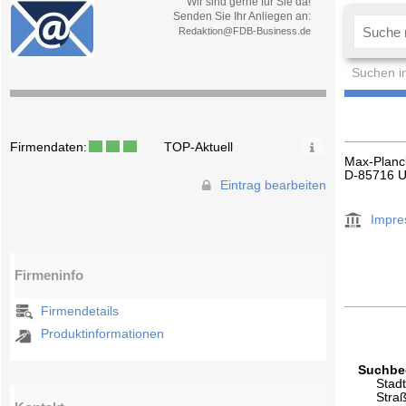
Wir sind gerne für Sie da!
Senden Sie Ihr Anliegen an:
Redaktion@FDB-Business.de
Suchen i
Firmendaten:
TOP-Aktuell
Max-Planck
D-85716 U
Eintrag bearbeiten
Impr
Firmeninfo
Firmendetails
Produktinformationen
Suchbeg
Stad
Stra