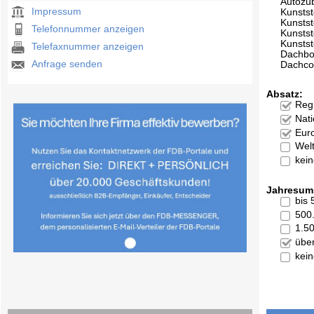
Autozu
Impressum
Kunstst
Kunstst
Telefonnummer anzeigen
Kunststo
Kunststo
Telefaxnummer anzeigen
Dachb
Anfrage senden
Dachco
Absatz:
Reg
Nati
Eur
Welt
kei
Jahresum
bis
500
1.5
übe
kei