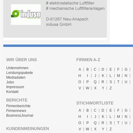
WIR ÜBER UNS
FIRMEN A-Z
Unternehmen
A
B
C
D
E
F
G
Leistungspakete
H
I
J
K
L
M
N
Mediadaten
O
P
Q
R
S
T
U
Jobs
Impressum
V
W
X
Y
Z
Kontakt
BERICHTE
STICHWORTLISTE
Firmenberichte
A
B
C
D
E
F
G
Firmennews
BusinessJournal
H
I
J
K
L
M
N
O
P
Q
R
S
T
U
KUNDENMEINUNGEN
V
W
X
Y
Z