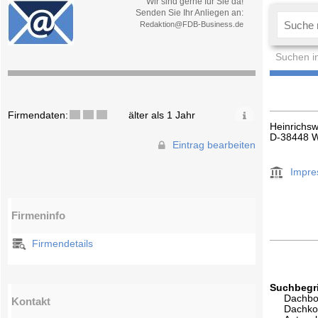
Wir sind gerne für Sie da!
Senden Sie Ihr Anliegen an:
Redaktion@FDB-Business.de
Suchen i
Firmendaten:
älter als 1 Jahr
Heinrichsw
D-38448 W
Eintrag bearbeiten
Impr
Firmeninfo
Firmendetails
Suchbegri
Dachb
Kontakt
Dachko